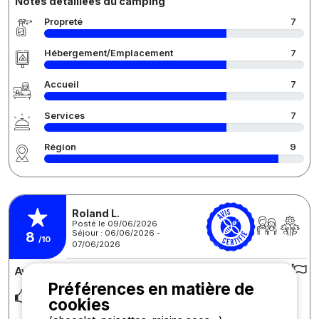
Notes détaillées du camping
Propreté
7
Hébergement/Emplacement
7
Accueil
7
Services
7
Région
9
Roland L.
Posté le 09/06/2026
Séjour : 06/06/2026 -
8
/10
07/06/2026
Avis sur le camping :
Préférences en matière de
Accomodatie ok. Meteen aan kanaal met terrasjes en beziers
cookies
is mooie stad om te fietsen