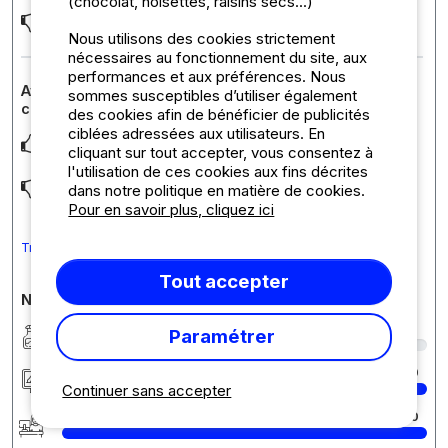
(chocolat, noisettes, raisins secs...)
Douche en afwas , graag warm water
Nous utilisons des cookies strictement
nécessaires au fonctionnement du site, aux
performances et aux préférences. Nous
Avis sur l'hébergement : Emplacement Confort
sommes susceptibles d’utiliser également
caravane/tente électricité (16 A)
des cookies afin de bénéficier de publicités
ciblées adressées aux utilisateurs. En
Oke. Plaats was super
cliquant sur tout accepter, vous consentez à
l'utilisation de ces cookies aux fins décrites
Koud water us niet fijn
dans notre politique en matière de cookies.
Pour en savoir plus, cliquez ici
Traduire le commentaire en Français
Tout accepter
Notes détaillées du camping
Propreté
4
Paramétrer
Hébergement/Emplacement
10
Continuer sans accepter
Accueil
10