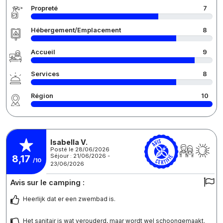
Propreté
7
Hébergement/Emplacement
8
Accueil
9
Services
8
Région
10
Isabella V.
Posté le 28/06/2026
Séjour : 21/06/2026 -
8,17
/10
23/06/2026
Avis sur le camping :
Heerlijk dat er een zwembad is.
Het sanitair is wat verouderd, maar wordt wel schoongemaakt.