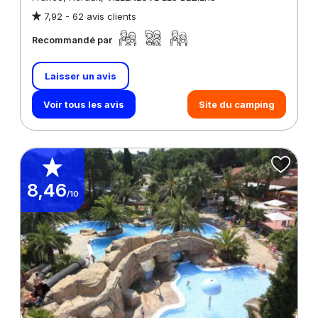
7,92 -
62 avis clients
Recommandé par
Laisser un avis
Voir tous les avis
Site du camping
8,46
/10