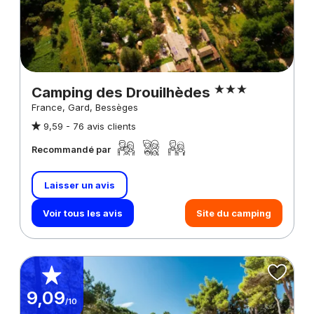
Camping des Drouilhèdes
France, Gard, Bessèges
9,59 -
76 avis clients
Recommandé par
Laisser un avis
Voir tous les avis
Site du camping
9,09
/10