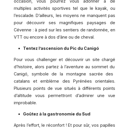
occasion, vous pourrez vous adonner à de
multiples activités sportives tel que le kayak, ou
l’escalade. D’ailleurs, les moyens ne manquent pas
pour découvrir ses magnifiques paysages de
Cévenne : à pied sur les sentiers de randonnée, en
VTT ou encore à dos d’âne ou de cheval.
Tentez l’ascension du Pic du
Canig
ó
Pour vous challenger et découvrir un site chargé
d
’histoire, alors partez à
l
’aventure au sommet du
Canig
ó
, symbole de la montagne sacrée des
catalans et emblème des Pyré
n
ées orientales.
Plusieurs points de vue situé
s
à
diff
érents points
d’altitude vous permettront d’admirer une vue
improbable.
Goûtez à la gastronomie du Sud
Après l’effort, le ré
confort
! Et pour sûr, vos papilles