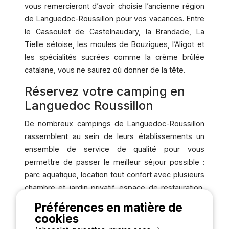
vous remercieront d’avoir choisie l’ancienne région
de Languedoc-Roussillon pour vos vacances. Entre
le Cassoulet de
Castelnaudary
, la Brandade, La
Tielle s
étoise, les moules de Bouzigues, l’Aligot et
les spé
cialit
é
s sucr
ées comme la crè
me br
û
l
ée
catalane, vous ne saurez où donner de la tê
te.
Réservez votre camping en
Languedoc Roussillon
De nombreux campings de Languedoc-Roussillon
rassemblent au sein de leurs établissements un
ensemble de service de qualité pour vous
permettre de passer le meilleur séjour possible :
parc aquatique, location tout confort avec plusieurs
chambre et jardin privatif, espace de restauration,
superette et accès direct au lac ou à
la plage.
Préférences en matière de
cookies
Si vous souhaitez partir en camping pour vos