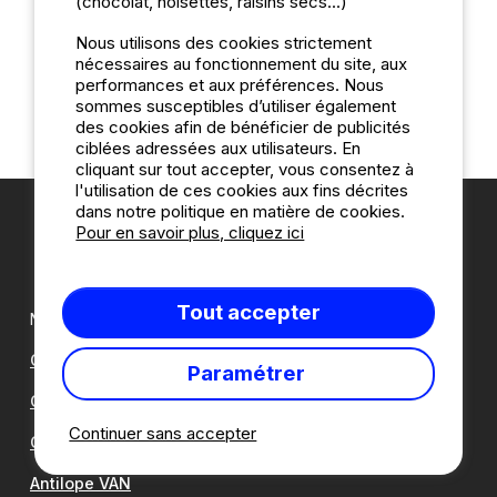
(chocolat, noisettes, raisins secs...)
prochaines vacances en étant sûr d
’avoir un
emplacement agréable, alors réservez d
ès
Nous utilisons des cookies strictement
nécessaires au fonctionnement du site, aux
maintenant sur camping2be en consultant les avis
performances et aux préférences. Nous
clients pour faire votre choix
!
sommes susceptibles d’utiliser également
des cookies afin de bénéficier de publicités
ciblées adressées aux utilisateurs. En
cliquant sur tout accepter, vous consentez à
l'utilisation de ces cookies aux fins décrites
dans notre politique en matière de cookies.
Pour en savoir plus, cliquez ici
Tout accepter
Nos partenaires:
CampingDirect
Paramétrer
CampingStreetView
Continuer sans accepter
Groupe Romanée
Antilope VAN