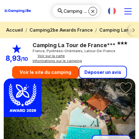
Accueil
Camping2be Awards France
Camping Langued
Next
Camping La Tour de France***
France, Pyrénées-Orientales, Latour-De-France
Voir sur la carte
8,93
/10
Informations sur le camping
Déposer un avis
Voir le site du camping