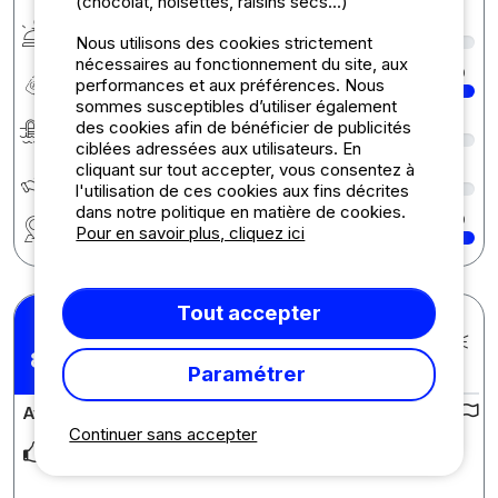
(chocolat, noisettes, raisins secs...)
Services
5
Nous utilisons des cookies strictement
nécessaires au fonctionnement du site, aux
Rapport qualité/prix
10
performances et aux préférences. Nous
sommes susceptibles d’utiliser également
Baignade
5
des cookies afin de bénéficier de publicités
ciblées adressées aux utilisateurs. En
cliquant sur tout accepter, vous consentez à
Écologie développement durable
5
l'utilisation de ces cookies aux fins décrites
dans notre politique en matière de cookies.
Région
10
Pour en savoir plus, cliquez ici
Tout accepter
ALAIN D.
Posté le 21/07/2026
8,5
Séjour : 11/07/2026 - 18/07/2026
/10
Paramétrer
Avis sur le camping :
Continuer sans accepter
L'emplacement était bien situé et ombragé. Les sanitaires très
propres. Les animations suffisamment
... Lire la suite