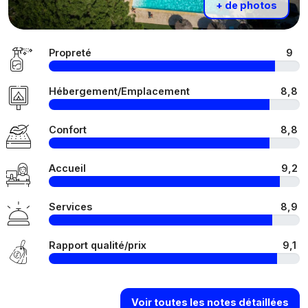
+ de photos
Propreté
9
Hébergement/Emplacement
8,8
Confort
8,8
Accueil
9,2
Services
8,9
Rapport qualité/prix
9,1
Voir toutes les notes détaillées