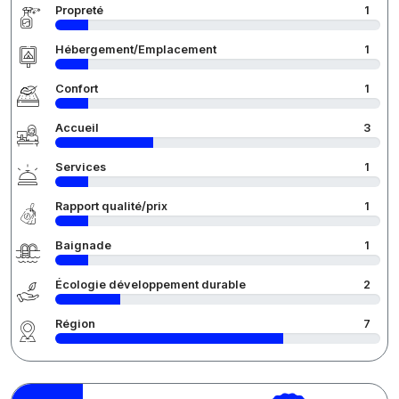
Propreté
1
Hébergement/Emplacement
1
Confort
1
Accueil
3
Services
1
Rapport qualité/prix
1
Baignade
1
Écologie développement durable
2
Région
7