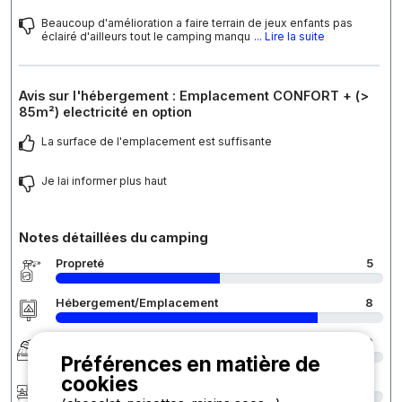
Beaucoup d'amélioration a faire terrain de jeux enfants pas
éclairé d'ailleurs tout le camping manqu
... Lire la suite
Avis sur l'hébergement : Emplacement CONFORT + (>
85m²) electricité en option
La surface de l'emplacement est suffisante
Je lai informer plus haut
Notes détaillées du camping
Propreté
5
Hébergement/Emplacement
8
Confort
8
Préférences en matière de
cookies
Accueil
5