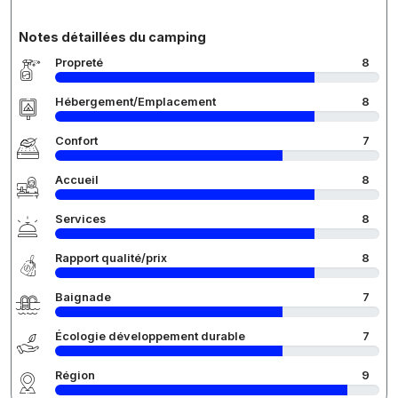
Notes détaillées du camping
Propreté
8
Hébergement/Emplacement
8
Confort
7
Accueil
8
Services
8
Rapport qualité/prix
8
Baignade
7
Écologie développement durable
7
Région
9