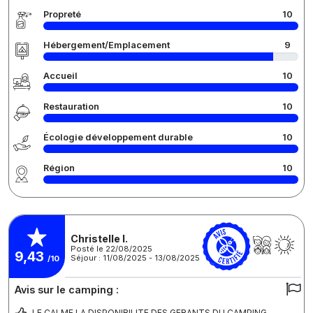
Propreté
10
Hébergement/Emplacement
9
Accueil
10
Restauration
10
Écologie développement durable
10
Région
10
Christelle I.
Posté le 22/08/2025
9,43
Séjour : 11/08/2025 - 13/08/2025
/10
Avis sur le camping :
LE CALME LA DISPONIBILITE DES GERANTS DU CAMPING