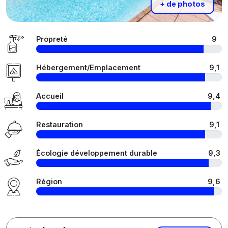
+ de photos
Propreté
9
Hébergement/Emplacement
9,1
Accueil
9,4
Restauration
9,1
Écologie développement durable
9,3
Région
9,6