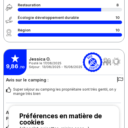
Restauration
8
Écologie développement durable
10
Région
10
Jessica O.
Posté le 17/08/2025
9,86
Séjour : 13/08/2025 - 15/08/2025
/10
Avis sur le camping :
Super séjour au camping les propriétaire sont très gentil, on y
mange très bien
Avis sur l'hébergement : Tipi - sans sanitaires - base 2
Préférences en matière de
personnes - possibilité d'ajouter 1 personne -
cookies
Juste une remarque ( personnelle ) , les deux tipi face à face,