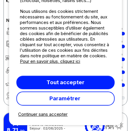
(chocolat, noisettes, raisins secs...)
il aurais était cool de pas mettre l
... Lire la suite
Nous utilisons des cookies strictement
nécessaires au fonctionnement du site, aux
Notes détaillées du camping
performances et aux préférences. Nous
sommes susceptibles d’utiliser également
Propreté
10
des cookies afin de bénéficier de publicités
ciblées adressées aux utilisateurs. En
Hébergement/Emplacement
10
cliquant sur tout accepter, vous consentez à
l'utilisation de ces cookies aux fins décrites
Accueil
10
dans notre politique en matière de cookies.
Pour en savoir plus, cliquez ici
Restauration
10
Écologie développement durable
10
Tout accepter
Région
9
Paramétrer
Continuer sans accepter
Raphael L.
Posté le 15/08/2025
Séjour : 02/08/2025 -
8,71
/10