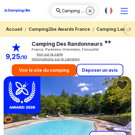
Accueil
Camping2be Awards France
Camping Langued
Next
Camping Des Randonneurs
France, Pyrénées-Orientales, Fenouillet
Voir sur la carte
9,25
/10
Informations sur le camping
Déposer un avis
Voir le site du camping