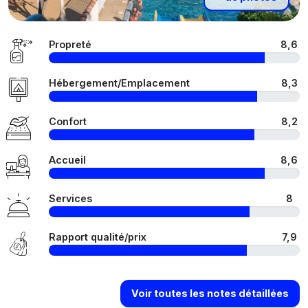
Propreté
8,6
Hébergement/Emplacement
8,3
Confort
8,2
Accueil
8,6
Services
8
Rapport qualité/prix
7,9
Voir toutes les notes détaillées