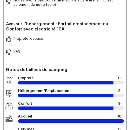
Nous n'avons pas trouvé de machine à café le matin (c'est
surement de notre faute)
Avis sur l'hébergement : Forfait emplacement nu
Confort avec électricité 10A
Propreté, espace
RAS
Notes détaillées du camping
Propreté
9
Hébergement/Emplacement
9
Confort
9
Accueil
10
Services
9