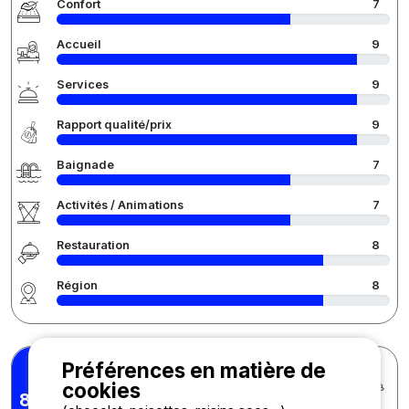
Confort
7
Accueil
9
Services
9
Rapport qualité/prix
9
Baignade
7
Activités / Animations
7
Restauration
8
Région
8
Préférences en matière de
michel D.
Posté le 07/05/2026
cookies
Séjour : 28/04/2026 -
8,43
/10