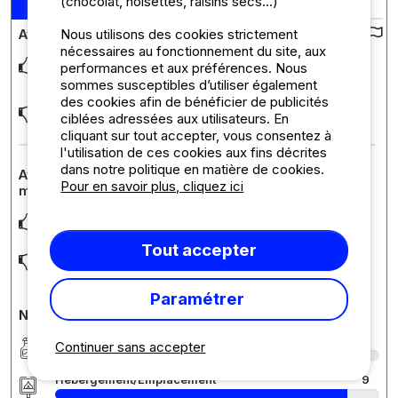
(chocolat, noisettes, raisins secs...)
05/05/2026
Nous utilisons des cookies strictement
Avis sur le camping :
nécessaires au fonctionnement du site, aux
réponse immédiate : pose d'un rideau absent sur fenêtre
performances et aux préférences. Nous
cuisine
sommes susceptibles d’utiliser également
des cookies afin de bénéficier de publicités
TV ne fonctionne pas par temps de pluie
ciblées adressées aux utilisateurs. En
cliquant sur tout accepter, vous consentez à
l'utilisation de ces cookies aux fins décrites
dans notre politique en matière de cookies.
Avis sur l'hébergement : Mobil-home Confort Plus - 31
Pour en savoir plus, cliquez ici
m² - 3 chambres - Clim + TV
confort sans plus , mobil home ancien , propre
Tout accepter
les chaises séjour non confortables
Paramétrer
Notes détaillées du camping
Propreté
8
Continuer sans accepter
Hébergement/Emplacement
9