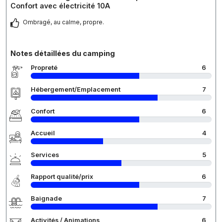
Confort avec électricité 10A
Ombragé, au calme, propre.
Notes détaillées du camping
Propreté
6
Hébergement/Emplacement
7
Confort
6
Accueil
4
Services
5
Rapport qualité/prix
6
Baignade
7
Activités / Animations
6