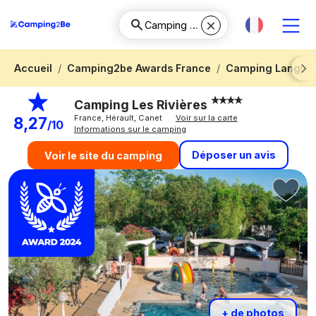
Accueil
Camping2be Awards France
Camping Langued
Next
Camping Les Rivières
France, Hérault, Canet
Voir sur la carte
8,27
/10
Informations sur le camping
Déposer un avis
Voir le site du camping
+ de photos