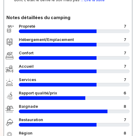
Notes détaillées du camping
Propreté
7
Hébergement/Emplacement
7
Confort
7
Accueil
7
Services
7
Rapport qualité/prix
6
Baignade
8
Restauration
7
Région
8