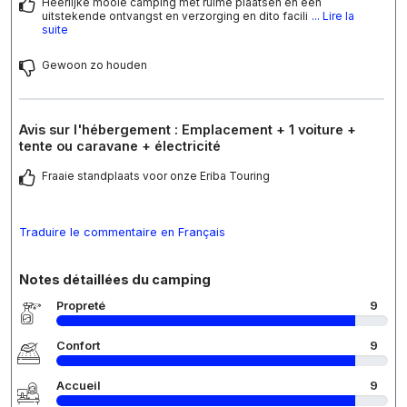
Heerlijke mooie camping met ruime plaatsen en een
uitstekende ontvangst en verzorging en dito facili
... Lire la
suite
Gewoon zo houden
Avis sur l'hébergement : Emplacement + 1 voiture +
tente ou caravane + électricité
Fraaie standplaats voor onze Eriba Touring
Traduire le commentaire en Français
Notes détaillées du camping
Propreté
9
Confort
9
Accueil
9