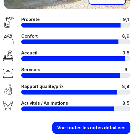
Propreté
9,1
Confort
8,9
Accueil
9,5
Services
9
Rapport qualité/prix
8,8
Activités / Animations
8,5
Voir toutes les notes détaillées