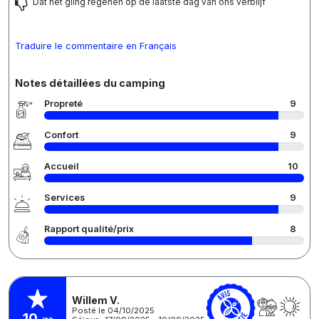
Dat het giing regenen op de laatste dag van ons verblijf
Traduire le commentaire en Français
Notes détaillées du camping
Propreté
9
Confort
9
Accueil
10
Services
9
Rapport qualité/prix
8
Willem V.
Posté le 04/10/2025
10