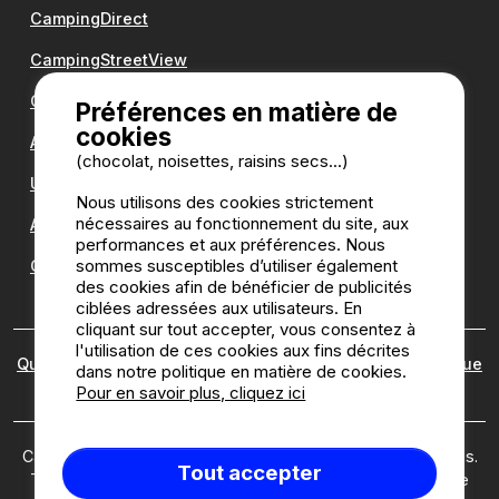
CampingDirect
CampingStreetView
Groupe Romanée
Préférences en matière de
cookies
Antilope VAN
(chocolat, noisettes, raisins secs...)
Une question ?
Nous utilisons des cookies strictement
nécessaires au fonctionnement du site, aux
Annuaire des campings
performances et aux préférences. Nous
sommes susceptibles d’utiliser également
Guide camping
des cookies afin de bénéficier de publicités
ciblées adressées aux utilisateurs. En
cliquant sur tout accepter, vous consentez à
l'utilisation de ces cookies aux fins décrites
Qui sommes nous ?
|
Mentions légales
|
Cookies
|
Politique
dans notre politique en matière de cookies.
des avis
Pour en savoir plus, cliquez ici
Camping2be.com ©2026 Camping2Be, tous droits réservés.
Tout accepter
Tous les médias et toutes les images sont la propriété de