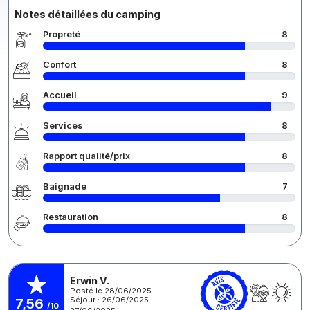
Notes détaillées du camping
Propreté
8
Confort
8
Accueil
9
Services
8
Rapport qualité/prix
8
Baignade
7
Restauration
8
Erwin V.
Posté le 28/06/2025
Séjour : 26/06/2025 -
7,56
/10