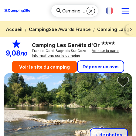
Accueil
Camping2be Awards France
Camping Langued
Next
Camping Les Genêts d'Or
France, Gard, Bagnols Sur Cèze
Voir sur la carte
9,08
/10
Informations sur le camping
Déposer un avis
Voir le site du camping
+ de photos