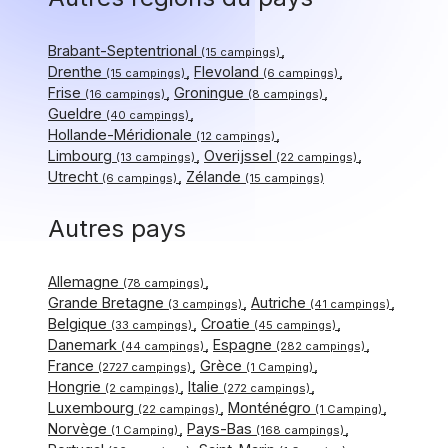
Brabant-Septentrional
(15 campings)
Drenthe
Flevoland
(15 campings)
(6 campings)
Frise
Groningue
(16 campings)
(8 campings)
Gueldre
(40 campings)
Hollande-Méridionale
(12 campings)
Limbourg
Overijssel
(13 campings)
(22 campings)
Utrecht
Zélande
(6 campings)
(15 campings)
Autres pays
Allemagne
(78 campings)
Grande Bretagne
Autriche
(3 campings)
(41 campings)
Belgique
Croatie
(33 campings)
(45 campings)
Danemark
Espagne
(44 campings)
(282 campings)
France
Grèce
(2727 campings)
(1 Camping)
Hongrie
Italie
(2 campings)
(272 campings)
Luxembourg
Monténégro
(22 campings)
(1 Camping)
Norvège
Pays-Bas
(1 Camping)
(168 campings)