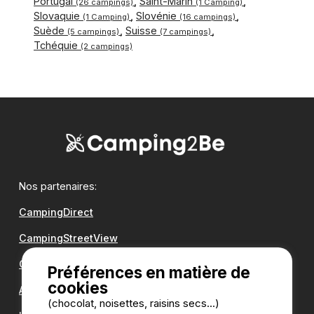
Portugal
Saint-Marin
(26 campings)
(1 Camping)
Slovaquie
Slovénie
(1 Camping)
(16 campings)
Suède
Suisse
(5 campings)
(7 campings)
Tchéquie
(2 campings)
Nos partenaires:
CampingDirect
CampingStreetView
Groupe Romanée
Préférences en matière de
cookies
Antilope VAN
(chocolat, noisettes, raisins secs...)