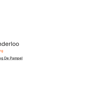
nderloo
ng
ng De Pampel