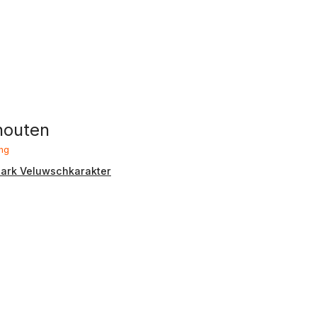
houten
ng
ark Veluwschkarakter