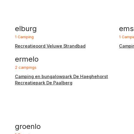
elburg
ems
1 Camping
1 Campi
Recreatieoord Veluwe Strandbad
Campin
ermelo
2 campings
Camping en bungalowpark De Haeghehorst
Recreatiepark De Paalberg
groenlo