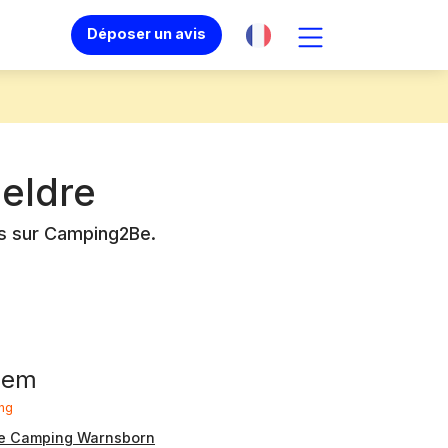
Déposer un avis
eldre
és sur Camping2Be.
hem
ng
e Camping Warnsborn