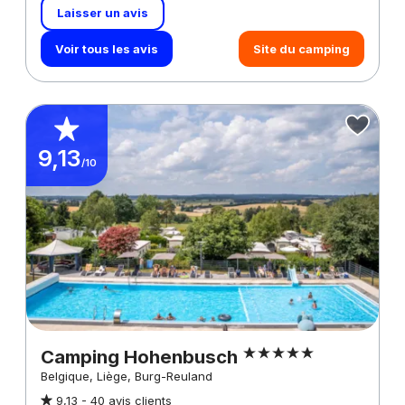
Laisser un avis
Voir tous les avis
Site du camping
9,13
/10
Camping Hohenbusch
Belgique, Liège, Burg-Reuland
9,13 -
40 avis clients