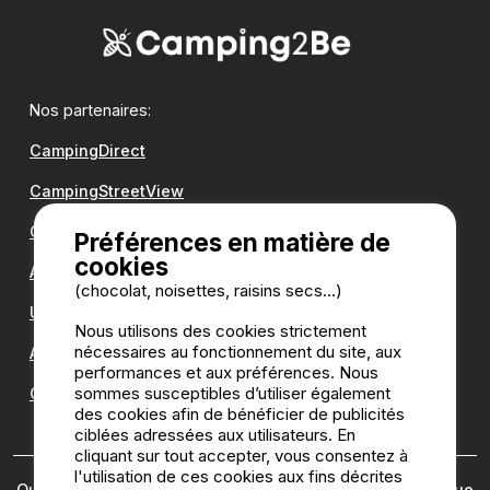
Nos partenaires:
CampingDirect
CampingStreetView
Groupe Romanée
Préférences en matière de
cookies
Antilope VAN
(chocolat, noisettes, raisins secs...)
Une question ?
Nous utilisons des cookies strictement
nécessaires au fonctionnement du site, aux
Annuaire des campings
performances et aux préférences. Nous
sommes susceptibles d’utiliser également
Guide camping
des cookies afin de bénéficier de publicités
ciblées adressées aux utilisateurs. En
cliquant sur tout accepter, vous consentez à
l'utilisation de ces cookies aux fins décrites
Qui sommes nous ?
|
Mentions légales
|
Cookies
|
Politique