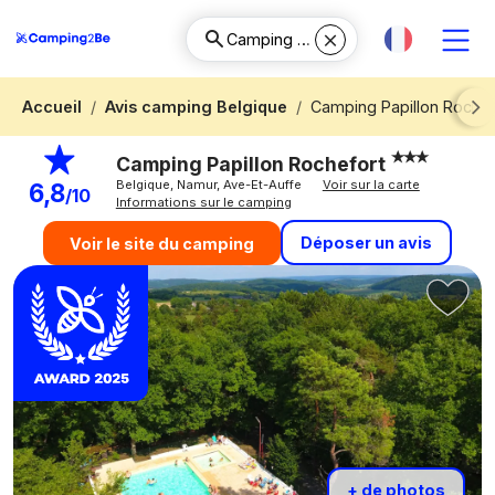
Accueil
Avis camping Belgique
Camping Papillon Rochef
Next
Camping Papillon Rochefort
Belgique, Namur, Ave-Et-Auffe
Voir sur la carte
6,8
/10
Informations sur le camping
Déposer un avis
Voir le site du camping
+ de photos