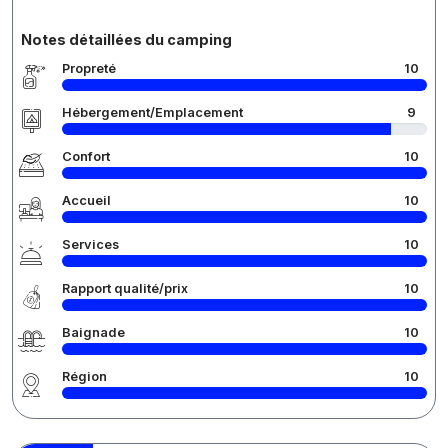
Notes détaillées du camping
Propreté
10
Hébergement/Emplacement
9
Confort
10
Accueil
10
Services
10
Rapport qualité/prix
10
Baignade
10
Région
10