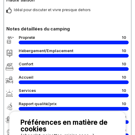
Idéal pour discuter et vivre presque dehors
Notes détaillées du camping
Propreté
10
Hébergement/Emplacement
10
Confort
10
Accueil
10
Services
10
Rapport qualité/prix
10
Baignade
10
Préférences en matière de
cookies
Région
10