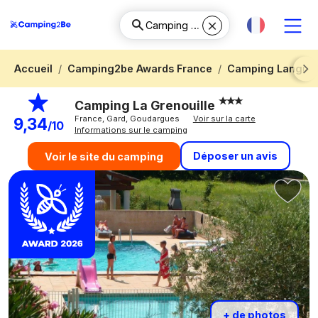
Accueil
Camping2be Awards France
Camping Langued
Next
Camping La Grenouille
France, Gard, Goudargues
Voir sur la carte
9,34
/10
Informations sur le camping
Déposer un avis
Voir le site du camping
+ de photos