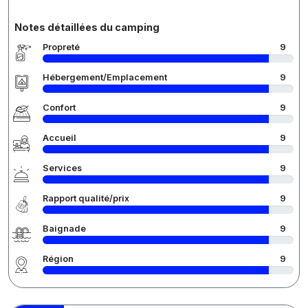
Notes détaillées du camping
Propreté
9
Hébergement/Emplacement
9
Confort
9
Accueil
9
Services
9
Rapport qualité/prix
9
Baignade
9
Région
9