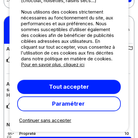
(chocolat, noisettes, raisins secs...)
Nous utilisons des cookies strictement
nécessaires au fonctionnement du site, aux
performances et aux préférences. Nous
Virginie S.
sommes susceptibles d’utiliser également
Posté le 18/05/2026
10
des cookies afin de bénéficier de publicités
Séjour : 13/05/2026 - 17/05/2026
/10
ciblées adressées aux utilisateurs. En
cliquant sur tout accepter, vous consentez à
Avis sur le camping :
l'utilisation de ces cookies aux fins décrites
dans notre politique en matière de cookies.
Tout y est pour un weekend en douceur L'accueil de la
propriétaire, ses attentions, le cadre, les l
... Lire la suite
Pour en savoir plus, cliquez ici
Avis sur l'hébergement : Tente Lodge (sans sanitaire,
Tout accepter
sans eau) - Location du Dimanche au dimanche en
Haute saison
Paramétrer
Rien a redire. Tout y est
Continuer sans accepter
Notes détaillées du camping
Propreté
10