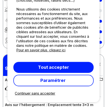
(chocolat, noisettes, raisins secs...)
Services
9
Nous utilisons des cookies strictement
nécessaires au fonctionnement du site, aux
Rapport qualité/prix
10
performances et aux préférences. Nous
sommes susceptibles d’utiliser également
des cookies afin de bénéficier de publicités
Baignade
10
ciblées adressées aux utilisateurs. En
cliquant sur tout accepter, vous consentez à
Région
10
l'utilisation de ces cookies aux fins décrites
dans notre politique en matière de cookies.
Pour en savoir plus, cliquez ici
Joel M.
Posté le 30/08/2025
Tout accepter
Séjour : 24/08/2025 -
9,75
/10
27/08/2025
Paramétrer
Avis sur le camping :
Everything was perfect we will come agai for sure
Continuer sans accepter
Avis sur l'hébergement : Emplacement tente 3x3 m