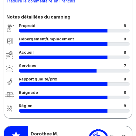
Traduire le commentaire en Français
Notes détaillées du camping
Propreté
8
Hébergement/Emplacement
8
Accueil
8
Services
7
Rapport qualité/prix
8
Baignade
8
Région
8
Dorothee M.