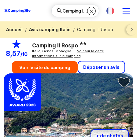
Accueil
Avis camping Italie
Camping Il Rospo
Next
Camping Il Rospo
Italie, Gênes, Moneglia
Voir sur la carte
8,57
/10
Informations sur le camping
Déposer un avis
Voir le site du camping
+ de photos