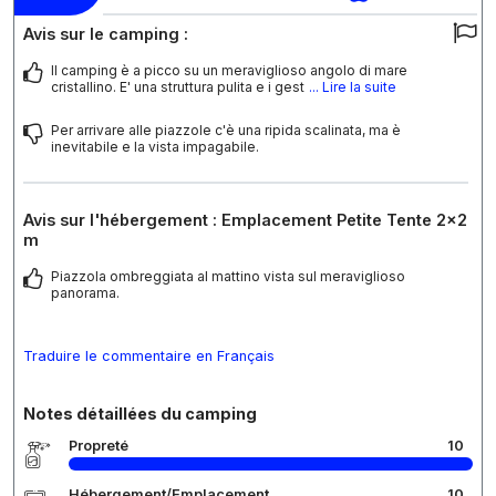
Avis sur le camping :
Il camping è a picco su un meraviglioso angolo di mare
cristallino. E' una struttura pulita e i gest
... Lire la suite
Per arrivare alle piazzole c'è una ripida scalinata, ma è
inevitabile e la vista impagabile.
Avis sur l'hébergement : Emplacement Petite Tente 2x2
m
Piazzola ombreggiata al mattino vista sul meraviglioso
panorama.
Traduire le commentaire en Français
Notes détaillées du camping
Propreté
10
Hébergement/Emplacement
10