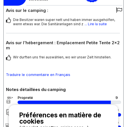
Avis sur le camping :
Die Besitzer waren super nett und haben immer ausgeholfen,
wenn etwas war. Die Sanitäranlagen sind z
... Lire la suite
Avis sur l'hébergement : Emplacement Petite Tente 2x2
m
Wir durften uns frei auswählen, wo wir unser Zelt hinstellen.
Traduire le commentaire en Français
Notes détaillées du camping
Propreté
9
Hébergement/Emplacement
10
Préférences en matière de
cookies
Accueil
10