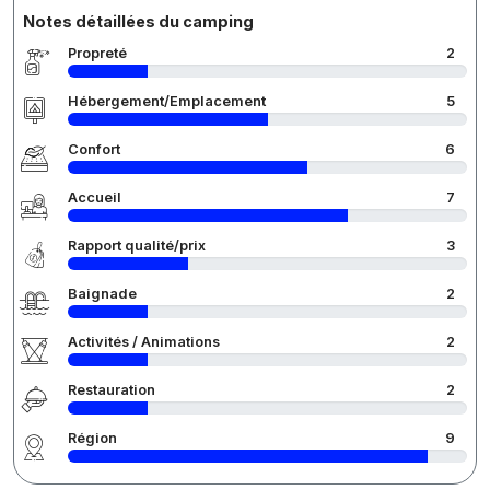
Notes détaillées du camping
Propreté
2
Hébergement/Emplacement
5
Confort
6
Accueil
7
Rapport qualité/prix
3
Baignade
2
Activités / Animations
2
Restauration
2
Région
9