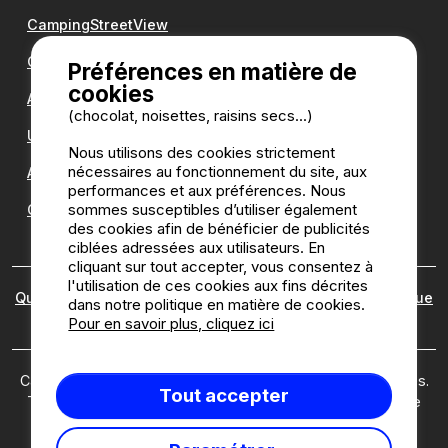
CampingStreetView
Groupe Romanée
Préférences en matière de
cookies
Antilope VAN
(chocolat, noisettes, raisins secs...)
Une question ?
Nous utilisons des cookies strictement
nécessaires au fonctionnement du site, aux
Annuaire des campings
performances et aux préférences. Nous
sommes susceptibles d’utiliser également
Guide camping
des cookies afin de bénéficier de publicités
ciblées adressées aux utilisateurs. En
cliquant sur tout accepter, vous consentez à
l'utilisation de ces cookies aux fins décrites
Qui sommes nous ?
|
Mentions légales
|
Cookies
|
Politique
dans notre politique en matière de cookies.
des avis
Pour en savoir plus, cliquez ici
Camping2be.com ©2026 Camping2Be, tous droits réservés.
Tout accepter
Tous les médias et toutes les images sont la propriété de
leurs détenteurs respectifs.
Ce site est protégé par reCAPTCHA; les
règles de