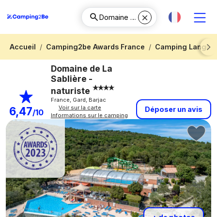
Accueil
Camping2be Awards France
Camping Langued
Next
Domaine de La
Sablière -
naturiste
France, Gard, Barjac
Voir sur la carte
6,47
Déposer un avis
/10
Informations sur le camping