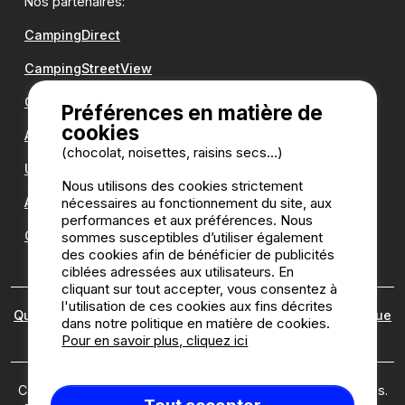
Nos partenaires:
CampingDirect
CampingStreetView
Groupe Romanée
Préférences en matière de
cookies
Antilope VAN
(chocolat, noisettes, raisins secs...)
Une question ?
Nous utilisons des cookies strictement
nécessaires au fonctionnement du site, aux
Annuaire des campings
performances et aux préférences. Nous
Guide camping
sommes susceptibles d’utiliser également
des cookies afin de bénéficier de publicités
ciblées adressées aux utilisateurs. En
cliquant sur tout accepter, vous consentez à
l'utilisation de ces cookies aux fins décrites
Qui sommes nous ?
|
Mentions légales
|
Cookies
|
Politique
dans notre politique en matière de cookies.
des avis
Pour en savoir plus, cliquez ici
Camping2be.com ©2026 Camping2Be, tous droits réservés.