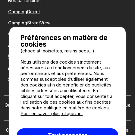
Nos partenaires:
CampingDirect
CampingStreetView
Groupe Romanée
Préférences en matière de
cookies
Antilope VAN
(chocolat, noisettes, raisins secs...)
Une question ?
Nous utilisons des cookies strictement
nécessaires au fonctionnement du site, aux
Annuaire des campings
performances et aux préférences. Nous
Guide camping
sommes susceptibles d’utiliser également
des cookies afin de bénéficier de publicités
ciblées adressées aux utilisateurs. En
cliquant sur tout accepter, vous consentez à
l'utilisation de ces cookies aux fins décrites
Qui sommes nous ?
|
Mentions légales
|
Cookies
|
Politique
dans notre politique en matière de cookies.
des avis
Pour en savoir plus, cliquez ici
Camping2be.com ©2026 Camping2Be, tous droits réservés.