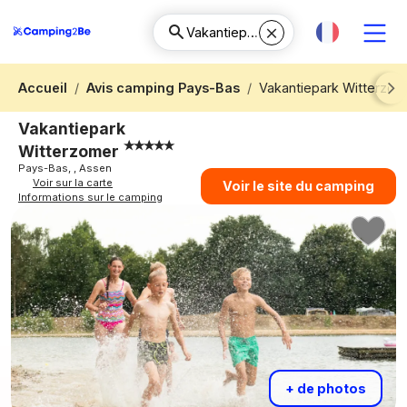
Accueil
Avis camping Pays-Bas
Vakantiepark Witterzom
Next
Vakantiepark
Witterzomer
Pays-Bas, , Assen
Voir sur la carte
Voir le site du camping
Informations sur le camping
+ de photos