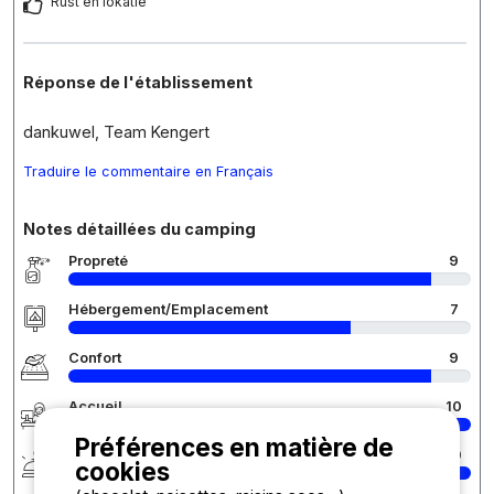
Rust en lokatie
Réponse de l'établissement
dankuwel, Team Kengert
Traduire le commentaire en Français
Notes détaillées du camping
Propreté
9
Hébergement/Emplacement
7
Confort
9
Accueil
10
Préférences en matière de
Services
10
cookies