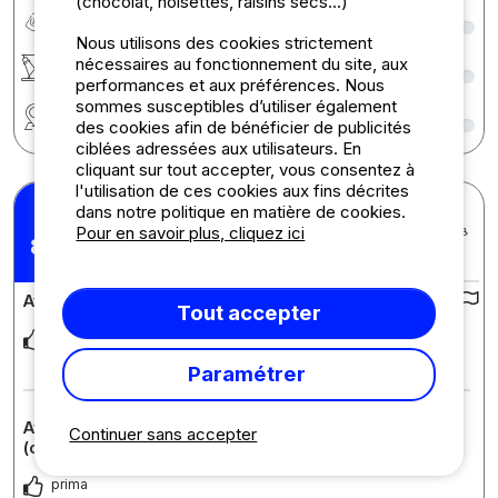
(chocolat, noisettes, raisins secs...)
Rapport qualité/prix
9
Nous utilisons des cookies strictement
Activités / Animations
9
nécessaires au fonctionnement du site, aux
performances et aux préférences. Nous
sommes susceptibles d’utiliser également
Région
9
des cookies afin de bénéficier de publicités
ciblées adressées aux utilisateurs. En
cliquant sur tout accepter, vous consentez à
l'utilisation de ces cookies aux fins décrites
R.J. V.
dans notre politique en matière de cookies.
Posté le 06/05/2025
Pour en savoir plus, cliquez ici
Séjour : 27/04/2025 -
8,5
/10
03/05/2025
Avis sur le camping :
Tout accepter
stonden aan de bosrand, ideaal voor uitlaten van de hond.
Rustige camping, watertappunten dichtbij,
... Lire la suite
Paramétrer
Avis sur l'hébergement : Emplacement
Continuer sans accepter
(caravane/tente/auto)
prima