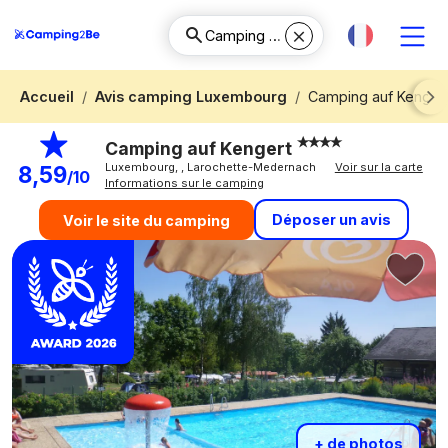
Accueil
Avis camping Luxembourg
Camping auf Kenger
Next
Camping auf Kengert
Luxembourg, , Larochette-Medernach
Voir sur la carte
8,59
/10
Informations sur le camping
Déposer un avis
Voir le site du camping
+ de photos