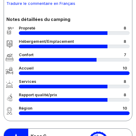
Traduire le commentaire en Français
Notes détaillées du camping
Propreté
8
Hébergement/Emplacement
8
Confort
7
Accueil
10
Services
8
Rapport qualité/prix
8
Région
10