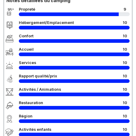
Notes détaillées du camping
Propreté
9
Hébergement/Emplacement
10
Confort
10
Accueil
10
Services
10
Rapport qualité/prix
10
Activités / Animations
10
Restauration
10
Région
10
Activités enfants
10