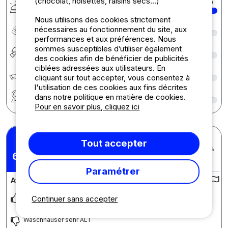
(chocolat, noisettes, raisins secs...)
Services
10
Nous utilisons des cookies strictement
Rapport qualité/prix
9
nécessaires au fonctionnement du site, aux
performances et aux préférences. Nous
Restauration
8
sommes susceptibles d’utiliser également
des cookies afin de bénéficier de publicités
ciblées adressées aux utilisateurs. En
Écologie développement durable
8
cliquant sur tout accepter, vous consentez à
l'utilisation de ces cookies aux fins décrites
Région
9
dans notre politique en matière de cookies.
Pour en savoir plus, cliquez ici
Ingo P.
Tout accepter
Posté le 14/06/2026
Séjour : 08/06/2026 -
6,12
/10
11/06/2026
Paramétrer
Avis sur le camping :
Pool sehr schön, sehr freundluche mitarbeiter
Continuer sans accepter
Waschhäuser sehr ALT