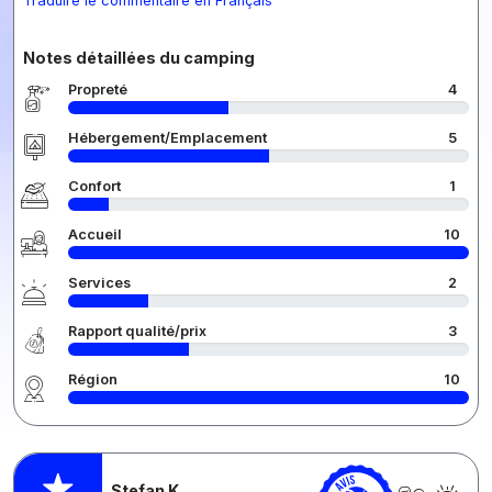
Traduire le commentaire en Français
Notes détaillées du camping
Propreté
4
Hébergement/Emplacement
5
Confort
1
Accueil
10
Services
2
Rapport qualité/prix
3
Région
10
Stefan K.