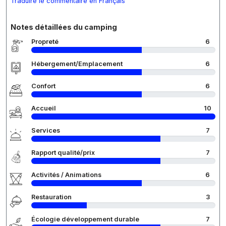
Traduire le commentaire en Français
Notes détaillées du camping
Propreté
6
Hébergement/Emplacement
6
Confort
6
Accueil
10
Services
7
Rapport qualité/prix
7
Activités / Animations
6
Restauration
3
Écologie développement durable
7