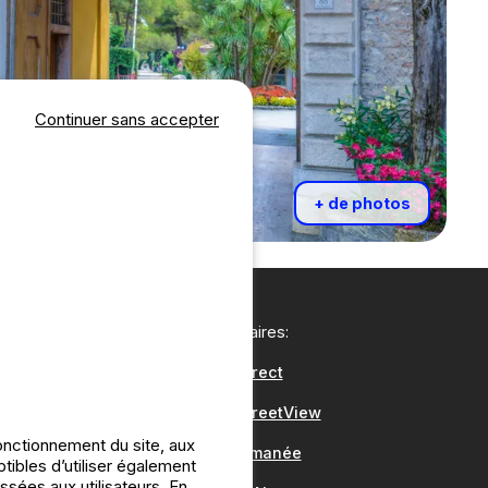
Continuer sans accepter
+ de photos
Nos partenaires:
CampingDirect
CampingStreetView
onctionnement du site, aux
Groupe Romanée
bles d’utiliser également
ssées aux utilisateurs. En