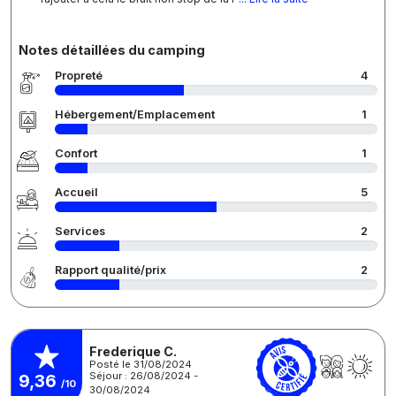
Notes détaillées du camping
Propreté
4
Hébergement/Emplacement
1
Confort
1
Accueil
5
Services
2
Rapport qualité/prix
2
Frederique C.
Posté le 31/08/2024
Séjour : 26/08/2024 -
9,36
/10
30/08/2024