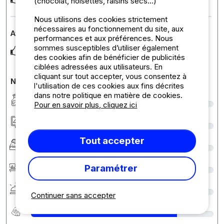
(chocolat, noisettes, raisins secs...)
Nous utilisons des cookies strictement
nécessaires au fonctionnement du site, aux
Avis sur l'hébergement : Bungalow Ginepro
performances et aux préférences. Nous
sommes susceptibles d’utiliser également
Correct
des cookies afin de bénéficier de publicités
ciblées adressées aux utilisateurs. En
cliquant sur tout accepter, vous consentez à
Notes détaillées du camping
l'utilisation de ces cookies aux fins décrites
dans notre politique en matière de cookies.
Propreté
8
Pour en savoir plus, cliquez ici
Hébergement/Emplacement
7
Tout accepter
Confort
7
Accueil
8
Paramétrer
Services
9
Continuer sans accepter
Rapport qualité/prix
8