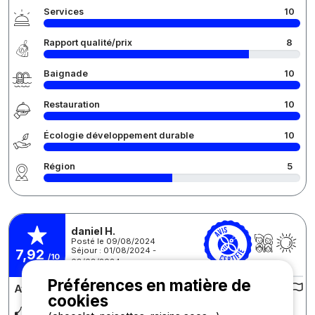
Services
10
Rapport qualité/prix
8
Baignade
10
Restauration
10
Écologie développement durable
10
Région
5
daniel H.
Posté le 09/08/2024
Séjour : 01/08/2024 -
7,92
/10
08/08/2024
Préférences en matière de
Avis sur le camping :
cookies
Camping agréable et calme.