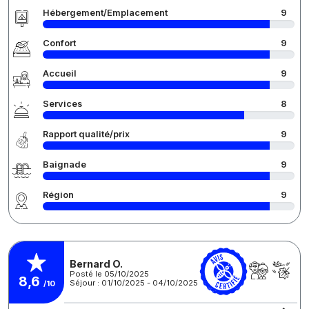
Hébergement/Emplacement
9
Confort
9
Accueil
9
Services
8
Rapport qualité/prix
9
Baignade
9
Région
9
Bernard O.
Posté le 05/10/2025
8,6
Séjour : 01/10/2025 - 04/10/2025
/10