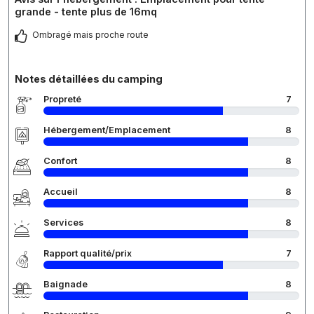
grande - tente plus de 16mq
Ombragé mais proche route
Notes détaillées du camping
Propreté
7
Hébergement/Emplacement
8
Confort
8
Accueil
8
Services
8
Rapport qualité/prix
7
Baignade
8