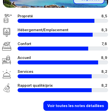
Propreté
8,5
Hébergement/Emplacement
8,3
Confort
7,8
Accueil
8,9
Services
8,2
Rapport qualité/prix
8,2
Voir toutes les notes détaillées