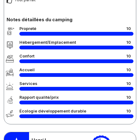
Notes détaillées du camping
Propreté
10
Hébergement/Emplacement
10
Confort
10
Accueil
10
Services
10
Rapport qualité/prix
10
Écologie développement durable
10