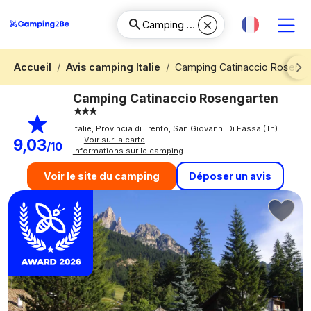
Accueil
Avis camping Italie
Camping Catinaccio Rosenga
Next
Camping Catinaccio Rosengarten
Italie, Provincia di Trento, San Giovanni Di Fassa (Tn)
Voir sur la carte
9,03
/10
Informations sur le camping
Déposer un avis
Voir le site du camping