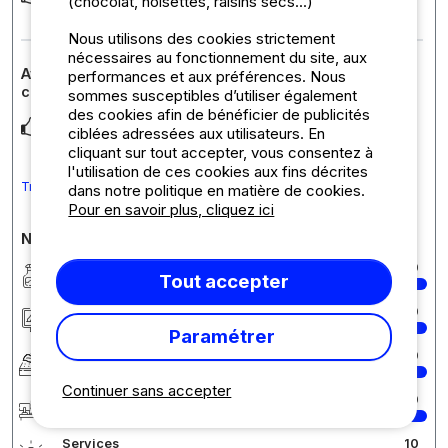
(chocolat, noisettes, raisins secs...)
Servizi igienici sempre in ordine e puliti
... Lire la suite
Nous utilisons des cookies strictement
nécessaires au fonctionnement du site, aux
Avis sur l'hébergement : (Area 2/4) Emplacement
performances et aux préférences. Nous
camping-car
sommes susceptibles d’utiliser également
des cookies afin de bénéficier de publicités
Vedi sopra
ciblées adressées aux utilisateurs. En
cliquant sur tout accepter, vous consentez à
l'utilisation de ces cookies aux fins décrites
Traduire le commentaire en Français
dans notre politique en matière de cookies.
Pour en savoir plus, cliquez ici
Notes détaillées du camping
Propreté
10
Tout accepter
Hébergement/Emplacement
10
Paramétrer
Confort
10
Continuer sans accepter
Accueil
10
Services
10