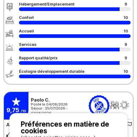
Hébergement/Emplacement
9
Confort
10
Accueil
10
Services
9
Rapport qualité/prix
9
Écologie développement durable
10
Paolo C.
Posté le 04/08/2026
Séjour : 25/07/2026 -
9,75
/10
01/08/2026
Préférences en matière de
Avis sur le camping :
cookies
Un campeggio a conduzione familiare dove ti senti a casa.