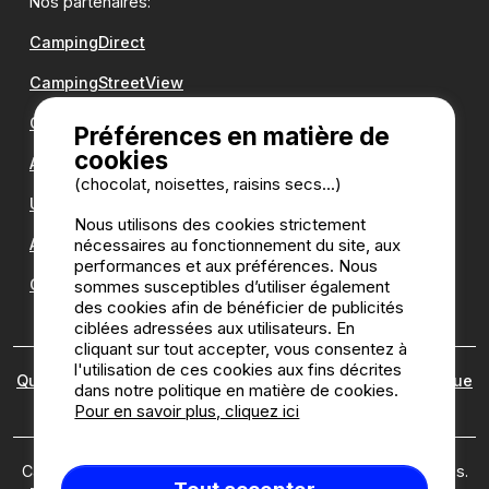
Nos partenaires:
CampingDirect
CampingStreetView
Groupe Romanée
Préférences en matière de
cookies
Antilope VAN
(chocolat, noisettes, raisins secs...)
Une question ?
Nous utilisons des cookies strictement
nécessaires au fonctionnement du site, aux
Annuaire des campings
performances et aux préférences. Nous
Guide camping
sommes susceptibles d’utiliser également
des cookies afin de bénéficier de publicités
ciblées adressées aux utilisateurs. En
cliquant sur tout accepter, vous consentez à
l'utilisation de ces cookies aux fins décrites
Qui sommes nous ?
|
Mentions légales
|
Cookies
|
Politique
dans notre politique en matière de cookies.
des avis
Pour en savoir plus, cliquez ici
Camping2be.com ©2026 Camping2Be, tous droits réservés.