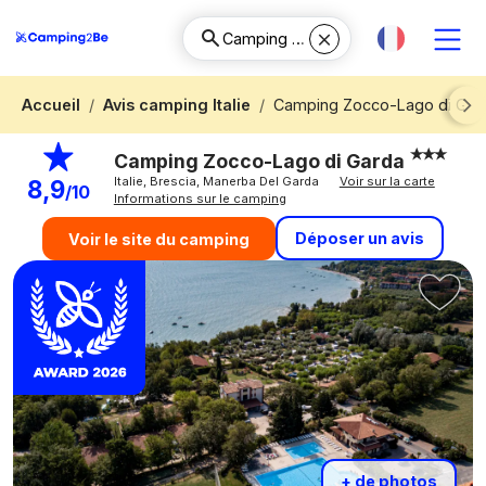
Accueil
Avis camping Italie
Camping Zocco-Lago di Gar
Next
Camping Zocco-Lago di Garda
Italie, Brescia, Manerba Del Garda
Voir sur la carte
8,9
/10
Informations sur le camping
Déposer un avis
Voir le site du camping
+ de photos