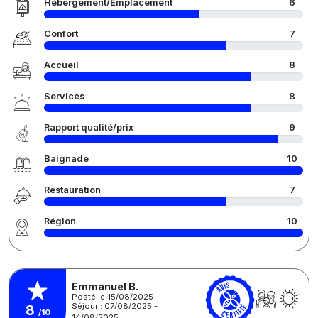
Hébergement/Emplacement
6
Confort
7
Accueil
8
Services
8
Rapport qualité/prix
9
Baignade
10
Restauration
7
Région
10
Emmanuel B.
Posté le 15/08/2025
Séjour : 07/08/2025 -
8
/10
14/08/2025