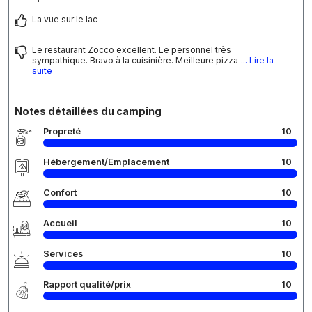
La vue sur le lac
Le restaurant Zocco excellent. Le personnel très
sympathique. Bravo à la cuisinière. Meilleure pizza
... Lire la
suite
Notes détaillées du camping
Propreté
10
Hébergement/Emplacement
10
Confort
10
Accueil
10
Services
10
Rapport qualité/prix
10