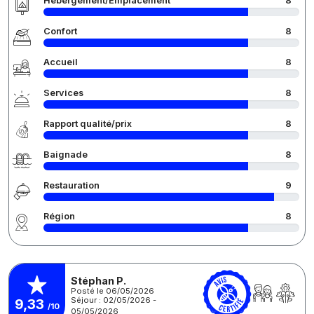
Hébergement/Emplacement
8
Confort
8
Accueil
8
Services
8
Rapport qualité/prix
8
Baignade
8
Restauration
9
Région
8
Stéphan P.
Posté le 06/05/2026
Séjour : 02/05/2026 -
9,33
/10
05/05/2026