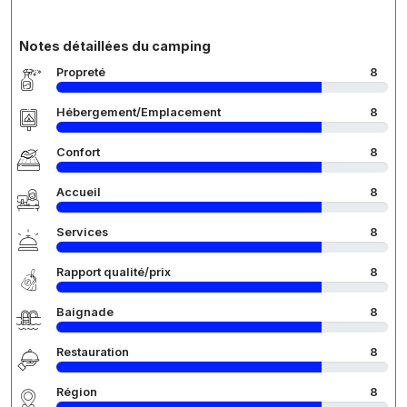
Notes détaillées du camping
Propreté
8
Hébergement/Emplacement
8
Confort
8
Accueil
8
Services
8
Rapport qualité/prix
8
Baignade
8
Restauration
8
Région
8