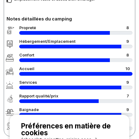
Notes détaillées du camping
Propreté
8
Hébergement/Emplacement
9
Confort
8
Accueil
10
Services
9
Rapport qualité/prix
7
Baignade
9
Région
9
Préférences en matière de
cookies