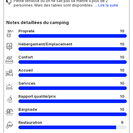
Petite terrasse ou on ne sait pas se mettre à plus de 2
personnes. Mais des tables sont disponibles
... Lire la suite
Notes détaillées du camping
Propreté
10
Hébergement/Emplacement
10
Confort
10
Accueil
10
Services
10
Rapport qualité/prix
10
Baignade
10
Restauration
9