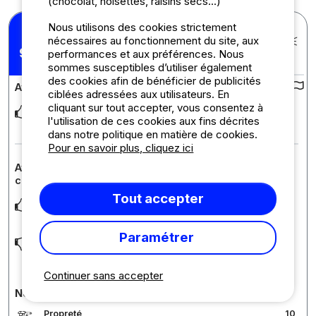
(chocolat, noisettes, raisins secs...)
Nous utilisons des cookies strictement
Xavier F.
nécessaires au fonctionnement du site, aux
Posté le 11/08/2024
Séjour : 27/07/2024 -
9,6
performances et aux préférences. Nous
/10
10/08/2024
sommes susceptibles d’utiliser également
des cookies afin de bénéficier de publicités
Avis sur le camping :
ciblées adressées aux utilisateurs. En
cliquant sur tout accepter, vous consentez à
Camping très accueillant, bien localisé, très propre (aussi bien
l'utilisation de ces cookies aux fins décrites
sanitaires que la piscine). Au calm
... Lire la suite
dans notre politique en matière de cookies.
Pour en savoir plus, cliquez ici
Avis sur l'hébergement : Emplacement + 2 personnes
comprises + électricité
Tout accepter
Sejour sous tente pendant 15 jours. Les emplacements sont
assez grands pour accueillir une grande te
... Lire la suite
Paramétrer
Il nous a fallut 20m de rallonge pour se raccorder à la borne
éléctrique. Cependant, nous avons faci
... Lire la suite
Continuer sans accepter
Notes détaillées du camping
Propreté
10