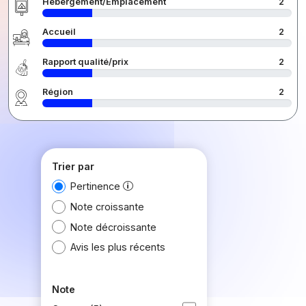
Hébergement/Emplacement
2
Accueil
2
Rapport qualité/prix
2
Région
2
Trier par
Pertinence
Note croissante
Note décroissante
Avis les plus récents
Note