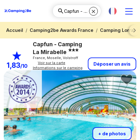
Accueil
Camping2be Awards France
Camping Lorrain
Next
Capfun - Camping
La Mirabelle
France, Moselle, Volstroff
Voir sur la carte
1,83
Déposer un avis
/10
Informations sur le camping
+ de photos