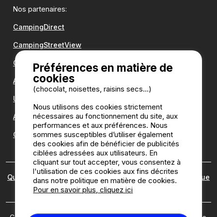
Nos partenaires:
CampingDirect
CampingStreetView
Groupe Romanée
Préférences en matière de
cookies
Antilope VAN
(chocolat, noisettes, raisins secs...)
Une question ?
Nous utilisons des cookies strictement
nécessaires au fonctionnement du site, aux
Annuaire des campings
performances et aux préférences. Nous
sommes susceptibles d’utiliser également
Guide camping
des cookies afin de bénéficier de publicités
ciblées adressées aux utilisateurs. En
cliquant sur tout accepter, vous consentez à
l'utilisation de ces cookies aux fins décrites
Qui sommes nous ?
|
Mentions légales
|
Cookies
|
Politique
dans notre politique en matière de cookies.
des avis
Pour en savoir plus, cliquez ici