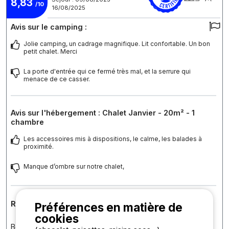
8,83
/10
16/08/2025
Avis sur le camping :
Jolie camping, un cadrage magnifique. Lit confortable. Un bon
petit chalet. Merci
La porte d'entrée qui ce fermé très mal, et la serrure qui
menace de ce casser.
Avis sur l'hébergement : Chalet Janvier - 20m² - 1
chambre
Les accessoires mis à dispositions, le calme, les balades à
proximité.
Manque d’ombre sur notre chalet,
Réponse de l'établissement
Préférences en matière de
cookies
Bonjour, Merci d’avoir pris le temps de partager votre avis.