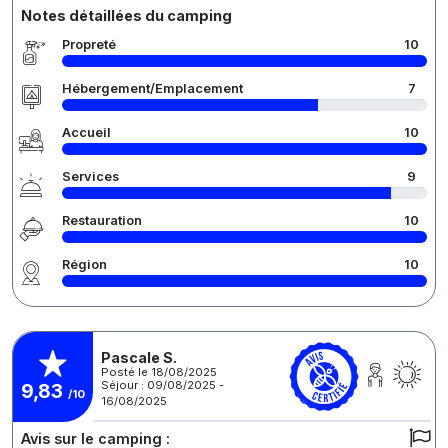
Notes détaillées du camping
Propreté
10
Hébergement/Emplacement
7
Accueil
10
Services
9
Restauration
10
Région
10
Pascale S.
Posté le 18/08/2025
Séjour : 09/08/2025 -
9,83
/10
16/08/2025
Avis sur le camping :