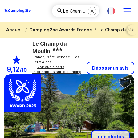
Accueil
Camping2be Awards France
Le Champ du Moul
Next
Le Champ du
Moulin
France, Isère, Venosc - Les
Deux Alpes
Voir sur la carte
9,12
Déposer un avis
/10
Informations sur le camping
+ de photos