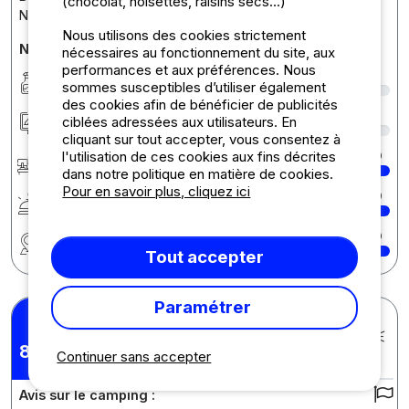
(chocolat, noisettes, raisins secs...)
Nous accordons une grande importance au
... Lire la suite
Nous utilisons des cookies strictement
Notes détaillées du camping
nécessaires au fonctionnement du site, aux
performances et aux préférences. Nous
Propreté
8
sommes susceptibles d’utiliser également
des cookies afin de bénéficier de publicités
Hébergement/Emplacement
7
ciblées adressées aux utilisateurs. En
cliquant sur tout accepter, vous consentez à
l'utilisation de ces cookies aux fins décrites
Accueil
10
dans notre politique en matière de cookies.
Pour en savoir plus, cliquez ici
Services
10
Région
10
Tout accepter
Paramétrer
Marine B.
Posté le 18/08/2025
Séjour : 09/08/2025 -
8,43
/10
Continuer sans accepter
17/08/2025
Avis sur le camping :