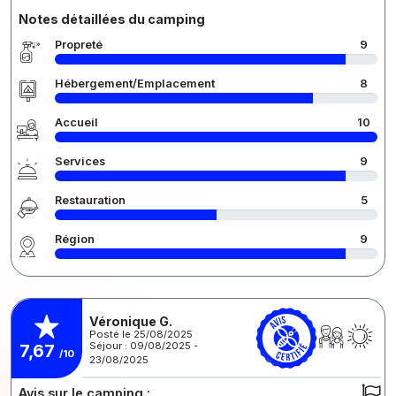
Notes détaillées du camping
Propreté
9
Hébergement/Emplacement
8
Accueil
10
Services
9
Restauration
5
Région
9
Véronique G.
Posté le 25/08/2025
Séjour : 09/08/2025 -
7,67
/10
23/08/2025
Avis sur le camping :