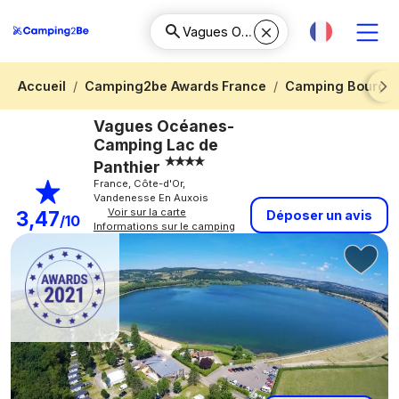
Accueil
Camping2be Awards France
Camping Bourgo
Next
Vagues Océanes-
Camping Lac de
Panthier
France, Côte-d'Or,
Vandenesse En Auxois
Voir sur la carte
3,47
Déposer un avis
/10
Informations sur le camping