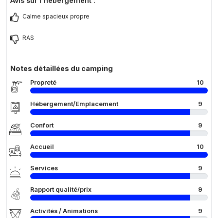
Avis sur l'hébergement :
Calme spacieux propre
RAS
Notes détaillées du camping
Propreté
10
Hébergement/Emplacement
9
Confort
9
Accueil
10
Services
9
Rapport qualité/prix
9
Activités / Animations
9