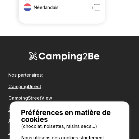
Néerlandais
1
Nos partenaires:
CampingDirect
CampingStreetView
Groupe Romanée
Préférences en matière de
cookies
Antilope VAN
(chocolat, noisettes, raisins secs...)
Une question ?
Nous utilisons des cookies strictement