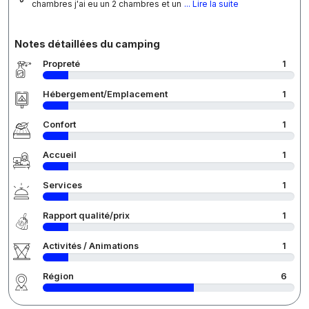
chambres j'ai eu un 2 chambres et un
... Lire la suite
Notes détaillées du camping
Propreté
1
Hébergement/Emplacement
1
Confort
1
Accueil
1
Services
1
Rapport qualité/prix
1
Activités / Animations
1
Région
6