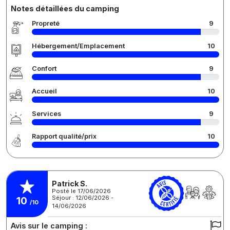
Notes détaillées du camping
Propreté
9
Hébergement/Emplacement
10
Confort
9
Accueil
10
Services
9
Rapport qualité/prix
10
Patrick S.
Posté le 17/06/2026
Séjour : 12/06/2026 -
10
/10
14/06/2026
Avis sur le camping :