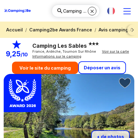
Accueil
Camping2be Awards France
Avis camping Ar
Next
Camping Les Sables
France, Ardèche, Tournon Sur Rhône
Voir sur la carte
9,25
/10
Informations sur le camping
Déposer un avis
Voir le site du camping
+ de photos