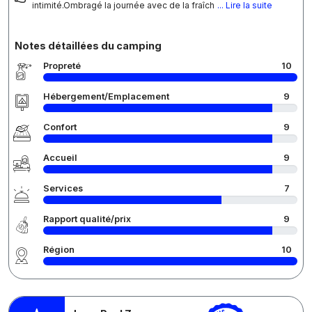
intimité.Ombragé la journée avec de la fraîch
... Lire la suite
Notes détaillées du camping
Propreté
10
Hébergement/Emplacement
9
Confort
9
Accueil
9
Services
7
Rapport qualité/prix
9
Région
10