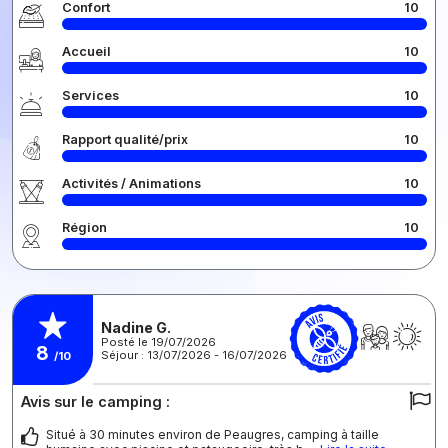
Confort
10
Accueil
10
Services
10
Rapport qualité/prix
10
Activités / Animations
10
Région
10
Nadine G.
Posté le 19/07/2026
8
Séjour : 13/07/2026 - 16/07/2026
/10
Avis sur le camping :
Situé à 30 minutes environ de Peaugres, camping à taille