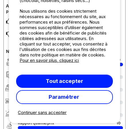
(chocolat, noisettes, raisins secs...)
Avis sur l'hébergement : Tente prêt à camper pour 4
Nous utilisons des cookies strictement
personnes maximum
nécessaires au fonctionnement du site, aux
L'équipement
performances et aux préférences. Nous
sommes susceptibles d’utiliser également
des cookies afin de bénéficier de publicités
Les matelas trop fins et pas confortable
ciblées adressées aux utilisateurs. En
cliquant sur tout accepter, vous consentez à
l'utilisation de ces cookies aux fins décrites
Notes détaillées du camping
dans notre politique en matière de cookies.
Propreté
10
Pour en savoir plus, cliquez ici
Hébergement/Emplacement
8
Tout accepter
Confort
6
Paramétrer
Accueil
9
Services
9
Continuer sans accepter
Rapport qualité/prix
10