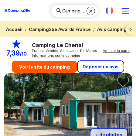
Accueil
Camping2be Awards France
Avis camping Ve
Next
Camping Le Chenal
France, Vendée, Saint-Jean-De-Monts
Voir sur la carte
7,39
/10
Informations sur le camping
Déposer un avis
Voir le site du camping
+ de photos