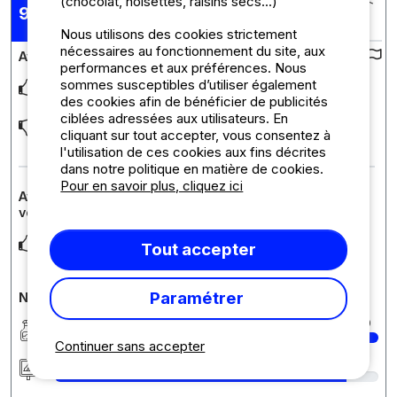
(chocolat, noisettes, raisins secs...)
Posté le 28/07/2025
9,88
Séjour : 25/07/2025 - 27/07/2025
/10
Nous utilisons des cookies strictement
nécessaires au fonctionnement du site, aux
Avis sur le camping :
performances et aux préférences. Nous
sommes susceptibles d’utiliser également
L’accueil est super, le personnel est adorable
des cookies afin de bénéficier de publicités
ciblées adressées aux utilisateurs. En
On avait un arbre au milieu de notre emplacement mais pour
cliquant sur tout accepter, vous consentez à
deux ça allait
l'utilisation de ces cookies aux fins décrites
dans notre politique en matière de cookies.
Pour en savoir plus, cliquez ici
Avis sur l'hébergement : Forfait emplacement +
véhicule + électricté
C’était super !
Tout accepter
Paramétrer
Notes détaillées du camping
Propreté
10
Continuer sans accepter
Hébergement/Emplacement
9