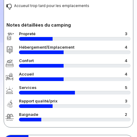
Accueuil trop tard pour les emplacements
Notes détaillées du camping
Propreté
3
Hébergement/Emplacement
4
Confort
4
Accueil
4
Services
5
Rapport qualité/prix
3
Baignade
2