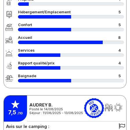
Hébergement/Emplacement
5
Confort
5
Accueil
8
Services
4
Rapport qualité/prix
4
Baignade
5
AUDREY B.
Posté le 14/08/2025
7,5
Séjour : 11/08/2025 - 13/08/2025
/10
Avis sur le camping :