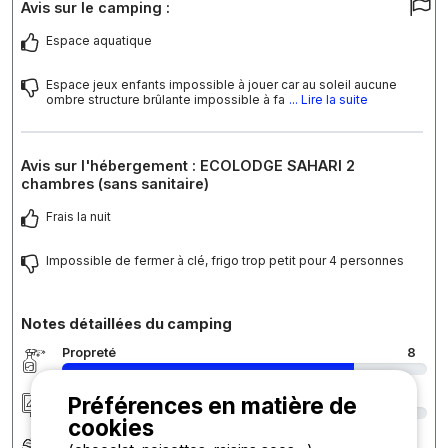
Avis sur le camping :
Espace aquatique
Espace jeux enfants impossible à jouer car au soleil aucune
ombre structure brûlante impossible à fa
... Lire la suite
Avis sur l'hébergement : ECOLODGE SAHARI 2
chambres (sans sanitaire)
Frais la nuit
Impossible de fermer à clé, frigo trop petit pour 4 personnes
Notes détaillées du camping
Propreté
8
Hébergement/Emplacement
8
Préférences en matière de
cookies
Confort
7