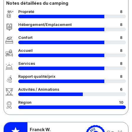
Notes détaillées du camping
Propreté
8
Hébergement/Emplacement
8
Confort
8
Accueil
8
Services
8
Rapport qualité/prix
8
Activités / Animations
6
Région
10
Franck W.