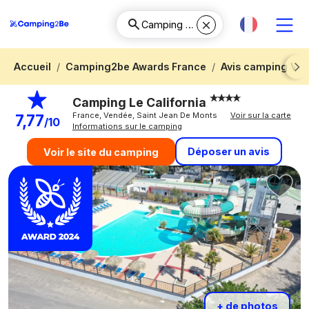
Accueil
Camping2be Awards France
Avis camping Ve
Next
Camping Le California
France, Vendée, Saint Jean De Monts
Voir sur la carte
7,77
/10
Informations sur le camping
Déposer un avis
Voir le site du camping
+ de photos