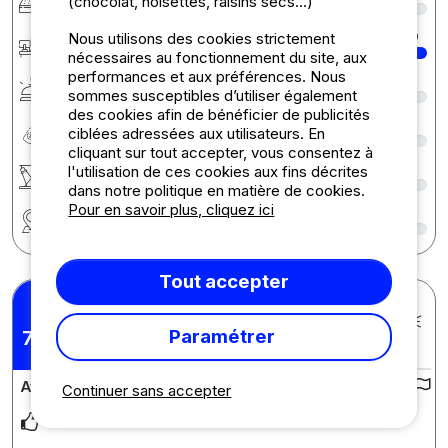
(chocolat, noisettes, raisins secs...)
Accueil
10
Nous utilisons des cookies strictement
nécessaires au fonctionnement du site, aux
performances et aux préférences. Nous
Services
8
sommes susceptibles d’utiliser également
des cookies afin de bénéficier de publicités
Rapport qualité/prix
8
ciblées adressées aux utilisateurs. En
cliquant sur tout accepter, vous consentez à
Activités / Animations
7
l'utilisation de ces cookies aux fins décrites
dans notre politique en matière de cookies.
Pour en savoir plus, cliquez ici
Région
9
Tout accepter
Helene F.
Posté le 10/07/2026
Séjour : 06/07/2026 -
Paramétrer
7,33
/10
07/07/2026
Avis sur le camping :
Continuer sans accepter
Le restaurant La pisciine extérieure