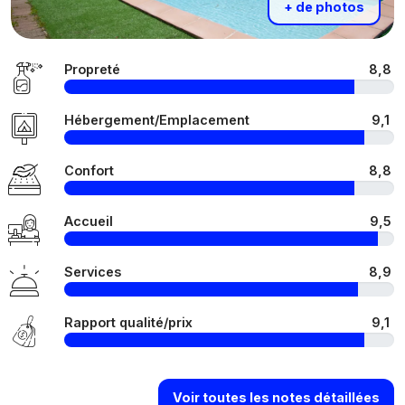
+ de photos
Propreté
8,8
Hébergement/Emplacement
9,1
Confort
8,8
Accueil
9,5
Services
8,9
Rapport qualité/prix
9,1
Voir toutes les notes détaillées