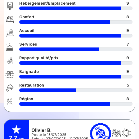
Hébergement/Emplacement
9
Confort
8
Accueil
9
Services
7
Rapport qualité/prix
9
Baignade
9
Restauration
5
Région
8
Olivier B.
Posté le 13/07/2025
7,7
Séjour : 07/07/2025 - 11/07/2025
/10