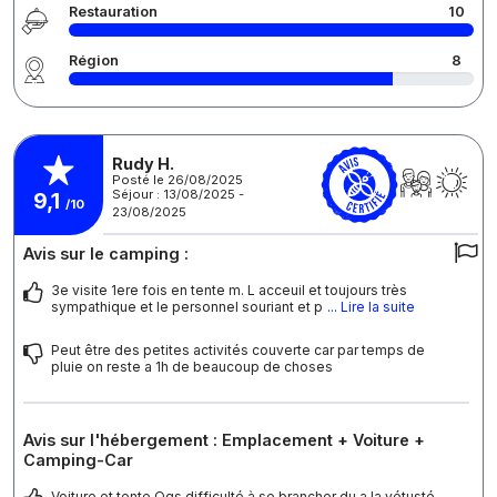
Restauration
10
Région
8
Rudy H.
Posté le 26/08/2025
Séjour : 13/08/2025 -
9,1
/10
23/08/2025
Avis sur le camping :
3e visite 1ere fois en tente m. L acceuil et toujours très
sympathique et le personnel souriant et p
... Lire la suite
Peut être des petites activités couverte car par temps de
pluie on reste a 1h de beaucoup de choses
Avis sur l'hébergement : Emplacement + Voiture +
Camping-Car
Voiture et tente Qqs difficulté à se brancher du a la vétusté