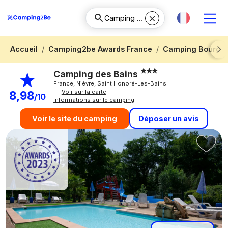
Accueil
Camping2be Awards France
Camping Bourgo
Next
Camping des Bains
France, Nièvre, Saint Honoré-Les-Bains
Voir sur la carte
8,98
/10
Informations sur le camping
Déposer un avis
Voir le site du camping