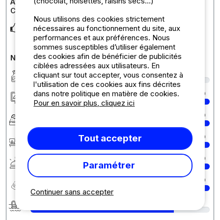
(chocolat, noisettes, raisins secs...)
Avis sur l'hébergement : Emplacement + Voiture +
Camping-Car
Nous utilisons des cookies strictement
emplacement spacieux et ombragé.
nécessaires au fonctionnement du site, aux
performances et aux préférences. Nous
sommes susceptibles d’utiliser également
des cookies afin de bénéficier de publicités
Notes détaillées du camping
ciblées adressées aux utilisateurs. En
Propreté
9
cliquant sur tout accepter, vous consentez à
l'utilisation de ces cookies aux fins décrites
dans notre politique en matière de cookies.
Hébergement/Emplacement
10
Pour en savoir plus, cliquez ici
Confort
10
Tout accepter
Accueil
10
Services
10
Paramétrer
Rapport qualité/prix
10
Continuer sans accepter
Baignade
8