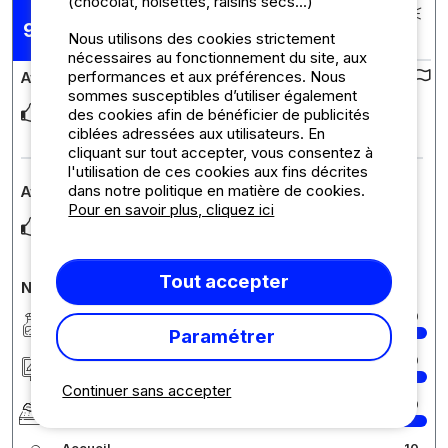
(chocolat, noisettes, raisins secs...)
Posté le 07/08/2025
Séjour : 26/07/2025 -
9,91
/10
Nous utilisons des cookies strictement
04/08/2025
nécessaires au fonctionnement du site, aux
performances et aux préférences. Nous
Avis sur le camping :
sommes susceptibles d’utiliser également
Toujours un plaisir de venir sejournee dans ce super camping
des cookies afin de bénéficier de publicités
familial et sympa
ciblées adressées aux utilisateurs. En
cliquant sur tout accepter, vous consentez à
l'utilisation de ces cookies aux fins décrites
dans notre politique en matière de cookies.
Avis sur l'hébergement : EMPLACEMENT
Pour en savoir plus, cliquez ici
Très ombragé donc parfait
Tout accepter
Notes détaillées du camping
Propreté
10
Paramétrer
Hébergement/Emplacement
10
Continuer sans accepter
Confort
10