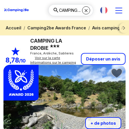
Accueil
Camping2be Awards France
Avis camping Ar
Next
CAMPING LA
DROBIE
France, Ardèche, Sablieres
Voir sur la carte
8,78
Déposer un avis
/10
Informations sur le camping
+ de photos