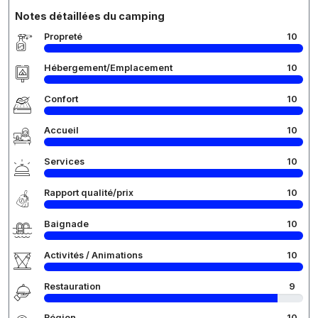
Notes détaillées du camping
Propreté
10
Hébergement/Emplacement
10
Confort
10
Accueil
10
Services
10
Rapport qualité/prix
10
Baignade
10
Activités / Animations
10
Restauration
9
Région
10