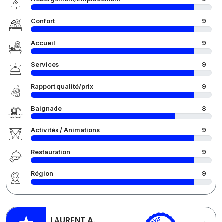
Confort
9
Accueil
9
Services
9
Rapport qualité/prix
9
Baignade
8
Activités / Animations
9
Restauration
9
Région
9
LAURENT A.