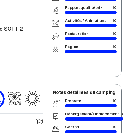
Rapport qualité/prix
10
Activités / Animations
10
me SOFT 2
Restauration
10
Région
10
Notes détaillées du camping
Propreté
10
Hébergement/Emplacement
10
Confort
10