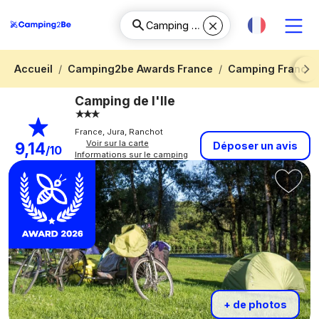
Accueil
Camping2be Awards France
Camping Franch
Next
Camping de l'Ile
France, Jura, Ranchot
Voir sur la carte
9,14
Déposer un avis
/10
Informations sur le camping
+ de photos