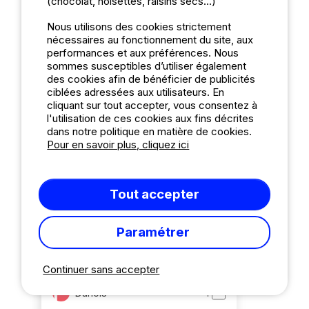
(chocolat, noisettes, raisins secs...)
Typologie de clients
Nous utilisons des cookies strictement
nécessaires au fonctionnement du site, aux
Famille avec enfant(s)
56
performances et aux préférences. Nous
Famille avec adolescent(s)
13
sommes susceptibles d’utiliser également
des cookies afin de bénéficier de publicités
Couple
163
ciblées adressées aux utilisateurs. En
cliquant sur tout accepter, vous consentez à
Couple sénior
90
l'utilisation de ces cookies aux fins décrites
Entre amis
21
dans notre politique en matière de cookies.
Pour en savoir plus, cliquez ici
Famille avec bébé(s)
3
Par Langue
Tout accepter
Français
171
Anglais
59
Paramétrer
Allemand
119
Continuer sans accepter
Néerlandais
38
Danois
1