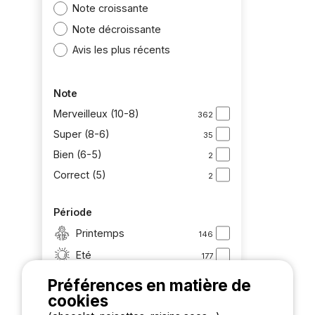
Note croissante
Note décroissante
Avis les plus récents
Note
Merveilleux (10-8)
362
Super (8-6)
35
Bien (6-5)
2
Correct (5)
2
Période
Printemps
146
Eté
177
Automne
30
Préférences en matière de
cookies
Hiver
35