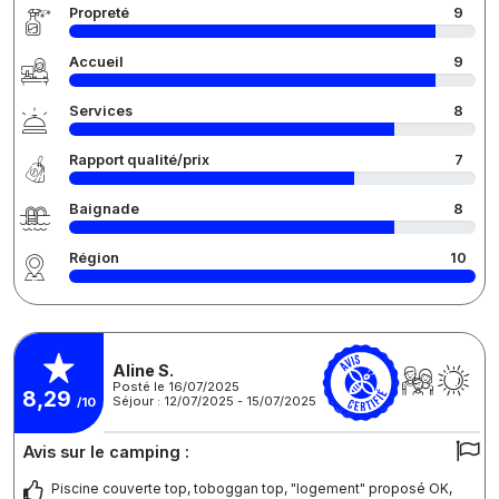
Propreté
9
Accueil
9
Services
8
Rapport qualité/prix
7
Baignade
8
Région
10
Aline S.
Posté le 16/07/2025
8,29
Séjour : 12/07/2025 - 15/07/2025
/10
Avis sur le camping :
Piscine couverte top, toboggan top, "logement" proposé OK,