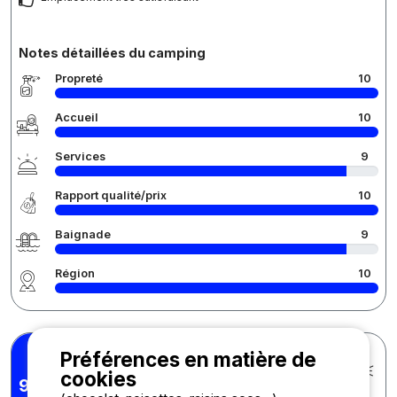
Notes détaillées du camping
Propreté
10
Accueil
10
Services
9
Rapport qualité/prix
10
Baignade
9
Région
10
Préférences en matière de
Michel F.
Posté le 11/07/2025
cookies
Séjour : 08/07/2025 -
9,57
/10
10/07/2025