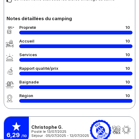
Notes détaillées du camping
Propreté
10
Accueil
10
Services
10
Rapport qualité/prix
10
Baignade
10
Région
10
Christophe G.
Posté le 13/07/2025
6,29
Séjour : 05/07/2025 - 12/07/2025
/10