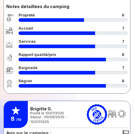
Notes détaillées du camping
Propreté
6
Accueil
7
Services
7
Rapport qualité/prix
8
Baignade
7
Région
8
Brigitte G.
Posté le 13/07/2025
Séjour : 30/06/2025 -
8
/10
12/07/2025
Avis sur le camping :