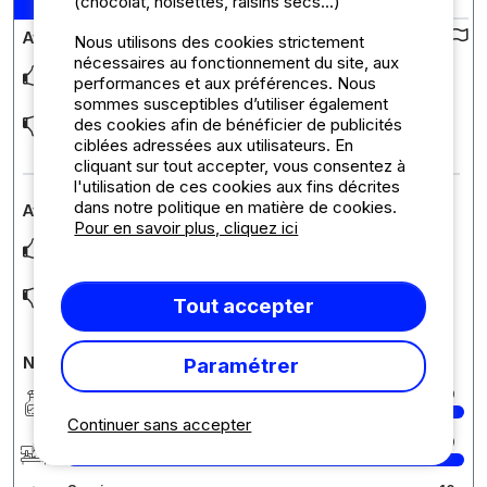
(chocolat, noisettes, raisins secs...)
Avis sur le camping :
Nous utilisons des cookies strictement
nécessaires au fonctionnement du site, aux
Tout est impeccable 👍
performances et aux préférences. Nous
sommes susceptibles d’utiliser également
des cookies afin de bénéficier de publicités
Peut-être des prises électriques plus proches pour les
emplacements
ciblées adressées aux utilisateurs. En
cliquant sur tout accepter, vous consentez à
l'utilisation de ces cookies aux fins décrites
dans notre politique en matière de cookies.
Avis sur l'hébergement : Emplacement Confort
Pour en savoir plus, cliquez ici
Impeccable
Prises éloignées et tarifs élevés
Tout accepter
Paramétrer
Notes détaillées du camping
Propreté
10
Continuer sans accepter
Accueil
10