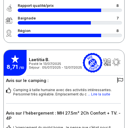
Rapport qualité/prix
8
Baignade
7
Région
8
Laetitia B.
Posté le 13/07/2025
8,71
Séjour : 05/07/2025 - 12/07/2025
/10
Avis sur le camping :
Camping à taille humaine avec des activités intéressantes.
Personnel très agréable. Emplacement du c
... Lire la suite
Avis sur l'hébergement : MH 27.5m² 2Ch Confort + TV. -
4P
L’agencement du mobil home. Je pense que c’était pour 6