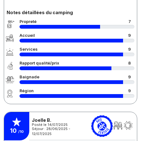
Notes détaillées du camping
Propreté
7
Accueil
9
Services
9
Rapport qualité/prix
8
Baignade
9
Région
9
Joelle B.
Posté le 14/07/2025
Séjour : 28/06/2025 -
10
/10
12/07/2025