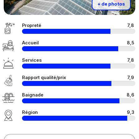
+ de photos
Propreté
7,8
Accueil
8,5
Services
7,8
Rapport qualité/prix
7,9
Baignade
8,6
Région
9,3