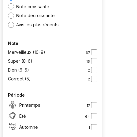
Note croissante
Note décroissante
Avis les plus récents
Note
Merveilleux (10-8)
67
Super (8-6)
15
Bien (6-5)
2
Correct (5)
2
Période
Printemps
17
Eté
64
Automne
1