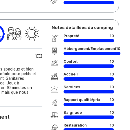
Notes détaillées du camping
Propreté
10
Hébergement/Emplacement
10
Confort
10
s spacieux et bien
rfaite pour petits et
Accueil
10
nt. Sanitaires
ace. Jeux à
Services
10
e en 10 minutes en
 mais que nous
Rapport qualité/prix
10
Baignade
10
ment
Restauration
10