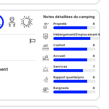
Notes détaillées du camping
Propreté
8
Hébergement/Emplacement
8
Confort
8
Accueil
8
Services
7
ment
Rapport qualité/prix
8
Baignade
8