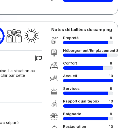
Notes détaillées du camping
Propreté
9
Hébergement/Emplacement
8
Confort
8
uipe. La situation au
chir par cette
Accueil
10
Services
9
Rapport qualité/prix
10
Baignade
9
 wc séparé
Restauration
10