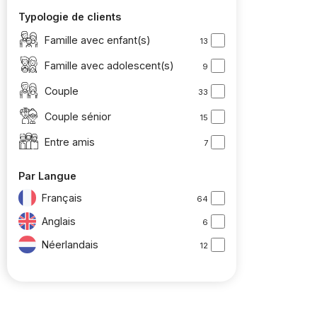
Typologie de clients
Famille avec enfant(s)
13
Famille avec adolescent(s)
9
Couple
33
Couple sénior
15
Entre amis
7
Par Langue
Français
64
Anglais
6
Néerlandais
12