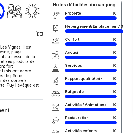
Notes détaillées du camping
Propreté
10
Hébergement/Emplacement
10
Confort
10
es Vignes. Il est
scine, plage
Accueil
10
ant au dessus de la
 et ses produits de
Services
10
ont fort
enfants ont adoré
tes de pêche
Rapport qualité/prix
10
er des conseils
rte. Puy l'évêque est
Baignade
10
Activités / Animations
10
ment
Restauration
10
Activités enfants
10