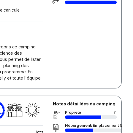
te canicule
repris ce camping
science des
nous permet de lister
er planning des
 du programme. En
lly et toute l'équipe
Notes détaillées du camping
Propreté
7
Hébergement/Emplacement
5