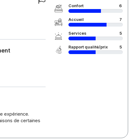
Confort
6
Accueil
7
Services
5
Rapport qualité/prix
5
ment
re expérience.
raisons de certaines