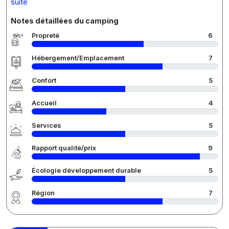
suite
Notes détaillées du camping
Propreté
6
Hébergement/Emplacement
7
Confort
5
Accueil
4
Services
5
Rapport qualité/prix
9
Écologie développement durable
5
Région
7