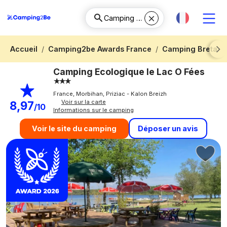
Accueil
Camping2be Awards France
Camping Bretag
Next
Camping Ecologique le Lac O Fées
France, Morbihan, Priziac - Kalon Breizh
Voir sur la carte
8,97
/10
Informations sur le camping
Déposer un avis
Voir le site du camping