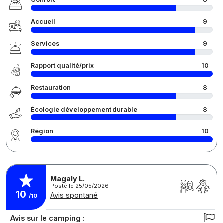
Accueil
9
Services
9
Rapport qualité/prix
10
Restauration
8
Écologie développement durable
8
Région
10
Magaly L.
Posté le 25/05/2026
10
Avis spontané
/10
Avis sur le camping :