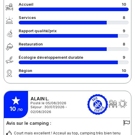
Accueil
10
Services
8
Rapport qualité/prix
9
Restauration
8
Écologie développement durable
9
Région
10
ALAIN L.
Posté le 05/08/2026
Séjour : 30/07/2026 -
10
/10
02/08/2026
Avis sur le camping :
Court mais excellent ! Acceuil au top, camping très bien tenu