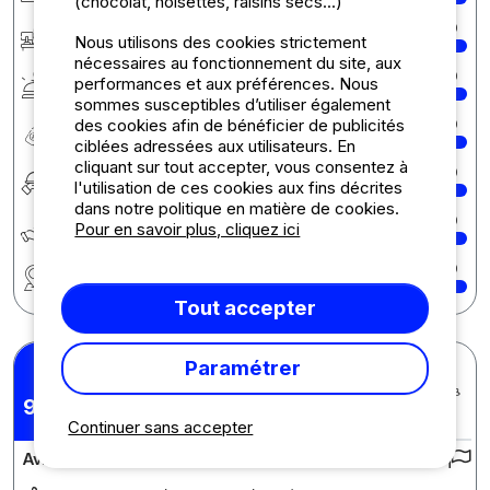
(chocolat, noisettes, raisins secs...)
Accueil
10
Nous utilisons des cookies strictement
nécessaires au fonctionnement du site, aux
Services
10
performances et aux préférences. Nous
sommes susceptibles d’utiliser également
des cookies afin de bénéficier de publicités
Rapport qualité/prix
10
ciblées adressées aux utilisateurs. En
cliquant sur tout accepter, vous consentez à
Restauration
10
l'utilisation de ces cookies aux fins décrites
dans notre politique en matière de cookies.
Écologie développement durable
10
Pour en savoir plus, cliquez ici
Région
10
Tout accepter
Paramétrer
Regine S.
Posté le 11/05/2026
Séjour : 08/05/2026 -
9,22
/10
10/05/2026
Continuer sans accepter
Avis sur le camping :