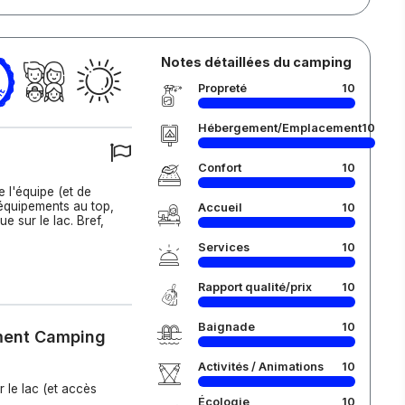
Notes détaillées du camping
Propreté
10
Hébergement/Emplacement
10
Confort
10
e l'équipe (et de
 équipements au top,
Accueil
10
 sur le lac. Bref,
Services
10
Rapport qualité/prix
10
Baignade
10
ement Camping
Activités / Animations
10
 le lac (et accès
Écologie
10