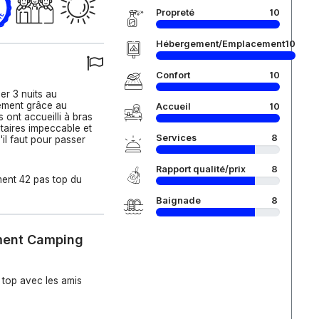
Propreté
10
Hébergement/Emplacement
10
Confort
10
er 3 nuits au
ement grâce au
Accueil
10
 ont accueilli à bras
itaires impeccable et
Services
8
il faut pour passer
Rapport qualité/prix
8
ent 42 pas top du
Baignade
8
ement Camping
 top avec les amis