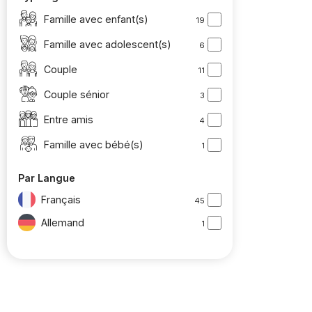
Famille avec enfant(s)
19
Famille avec adolescent(s)
6
Couple
11
Couple sénior
3
Entre amis
4
Famille avec bébé(s)
1
Par Langue
Français
45
Allemand
1