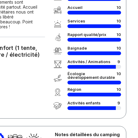
ements sont
té partout. Accueil
Accueil
10
riétaires nous ont
 libéré
Services
10
i beaucoup. Point
pres !
Rapport qualité/prix
10
nfort (1 tente,
Baignade
10
 / électricité)
Activités / Animations
9
Écologie
10
développement durable
Région
10
Activités enfants
9
Notes détaillées du camping