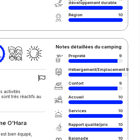
développement durable
Région
10
Notes détaillées du camping
Propreté
9
Hébergement/Emplacement
9
Confort
9
es activités
 sont très réactifs au
Accueil
10
Services
10
ome O'Hara
Rapport qualité/prix
10
 est bien équipé,
Baignade
10