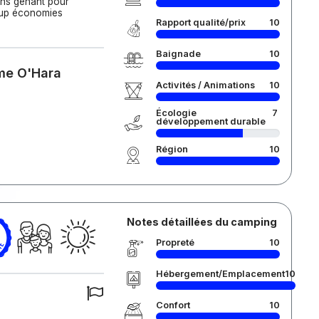
ins gênant pour
coup économies
Rapport qualité/prix
10
Baignade
10
ome O'Hara
Activités / Animations
10
Écologie
7
développement durable
Région
10
Notes détaillées du camping
Propreté
10
Hébergement/Emplacement
10
Confort
10