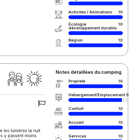
Activités / Animations
10
Écologie
10
développement durable
Région
10
Notes détaillées du camping
Propreté
10
Hébergement/Emplacement
9
Confort
10
Accueil
10
 les lumières la nuit
nes y passent moins
Services
10