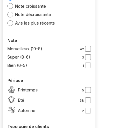
Note croissante
Note décroissante
Avis les plus récents
Note
Merveilleux (10-8)
42
Super (8-6)
3
Bien (6-5)
1
Période
Printemps
5
Eté
38
Automne
2
Typologie de clients