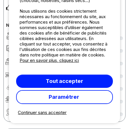
(chocolat, noisettes, raisins secs...)
Je ne peux que dire que tout était NIQUEL!
Nous utilisons des cookies strictement
nécessaires au fonctionnement du site, aux
performances et aux préférences. Nous
Notes détaillées du camping
sommes susceptibles d’utiliser également
des cookies afin de bénéficier de publicités
Propreté
9
ciblées adressées aux utilisateurs. En
cliquant sur tout accepter, vous consentez à
Hébergement/Emplacement
9
l'utilisation de ces cookies aux fins décrites
dans notre politique en matière de cookies.
Confort
9
Pour en savoir plus, cliquez ici
Accueil
9
Tout accepter
Rapport qualité/prix
9
Paramétrer
Baignade
9
Région
9
Continuer sans accepter