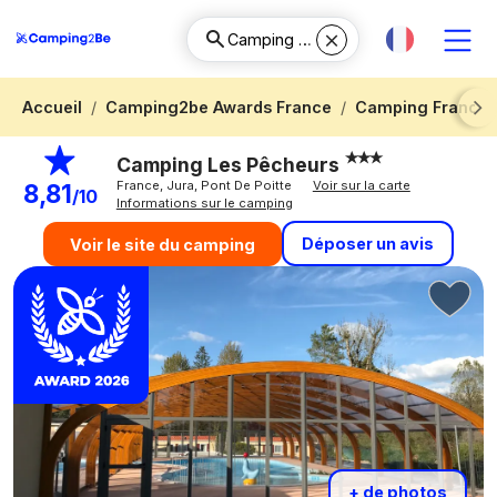
Accueil
Camping2be Awards France
Camping Franch
Next
Camping Les Pêcheurs
France, Jura, Pont De Poitte
Voir sur la carte
8,81
/10
Informations sur le camping
Déposer un avis
Voir le site du camping
+ de photos