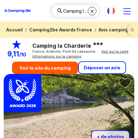
Accueil
Camping2be Awards France
Avis camping Ar
Next
Camping la Charderie
France, Ardèche, Pont De Labeaume
Voir sur la carte
9,11
/10
Informations sur le camping
Déposer un avis
Voir le site du camping
+ de photos