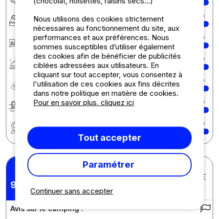
(chocolat, noisettes, raisins secs...)
Confort
10
Nous utilisons des cookies strictement
nécessaires au fonctionnement du site, aux
performances et aux préférences. Nous
Accueil
10
sommes susceptibles d’utiliser également
des cookies afin de bénéficier de publicités
Services
10
ciblées adressées aux utilisateurs. En
cliquant sur tout accepter, vous consentez à
Rapport qualité/prix
10
l'utilisation de ces cookies aux fins décrites
dans notre politique en matière de cookies.
Pour en savoir plus, cliquez ici
Baignade
10
Région
10
Tout accepter
Paramétrer
Justine M.
Posté le 19/08/2025
9,44
Séjour : 17/08/2025 - 18/08/2025
/10
Continuer sans accepter
Avis sur le camping :