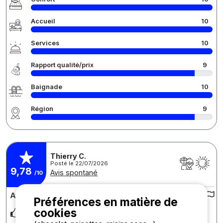
Accueil
10
Services
10
Rapport qualité/prix
9
Baignade
10
Région
9
Thierry C.
Posté le 22/07/2026
9,78
Avis spontané
/10
Avis sur le camping :
Préférences en matière de
cookies
Endroit calme personnels très sympathique piscine génial
avec des chaises longues à disposition. Re
... Lire la suite