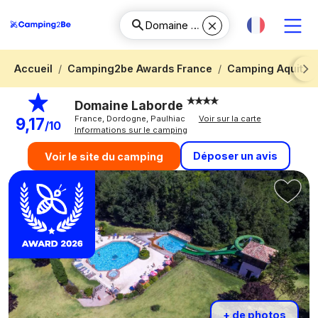
Accueil
Camping2be Awards France
Camping Aquitai
Next
Domaine Laborde
France, Dordogne, Paulhiac
Voir sur la carte
9,17
/10
Informations sur le camping
Déposer un avis
Voir le site du camping
+ de photos