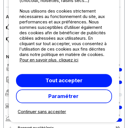
(chocolat, noisettes, raisins secs...)
Nous utilisons des cookies strictement
nécessaires au fonctionnement du site, aux
Avis sur l'hébergement :
performances et aux préférences. Nous
Très bien
sommes susceptibles d’utiliser également
des cookies afin de bénéficier de publicités
ciblées adressées aux utilisateurs. En
Pas de climatisation
cliquant sur tout accepter, vous consentez à
l'utilisation de ces cookies aux fins décrites
dans notre politique en matière de cookies.
Notes détaillées du camping
Pour en savoir plus, cliquez ici
Propreté
10
Hébergement/Emplacement
10
Tout accepter
Confort
8
Paramétrer
Accueil
10
Continuer sans accepter
Services
10
Rapport qualité/prix
10