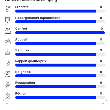
Propreté
9
Hébergement/Emplacement
9
Confort
10
Accueil
9
Services
9
Rapport qualité/prix
9
Baignade
9
Restauration
9
Région
9