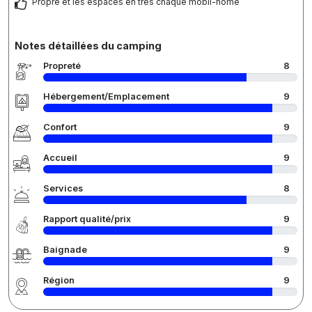
Propre et les espaces en très chaque mobil-home
Notes détaillées du camping
Propreté
8
Hébergement/Emplacement
9
Confort
9
Accueil
9
Services
8
Rapport qualité/prix
9
Baignade
9
Région
9