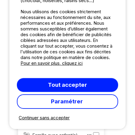
(chocolat, noisettes, raisins secs...)
Note croissante
Nous utilisons des cookies strictement
Note décroissante
nécessaires au fonctionnement du site, aux
Avis les plus récents
performances et aux préférences. Nous
sommes susceptibles d’utiliser également
des cookies afin de bénéficier de publicités
Note
ciblées adressées aux utilisateurs. En
cliquant sur tout accepter, vous consentez à
Merveilleux (10-8)
332
l'utilisation de ces cookies aux fins décrites
Super (8-6)
dans notre politique en matière de cookies.
8
Pour en savoir plus, cliquez ici
Période
Printemps
134
Tout accepter
Eté
150
Automne
Paramétrer
24
Hiver
28
Continuer sans accepter
Typologie de clients