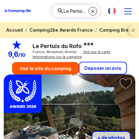
Accueil
Camping2be Awards France
Camping Bretag
Next
Le Pertuis du Rofo
France, Morbihan, Nivillac
Voir sur la carte
9,6
/10
Informations sur le camping
Déposer un avis
Voir le site du camping
+ de photos