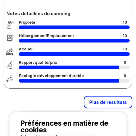
Notes détaillées du camping
Propreté
10
Hébergement/Emplacement
10
Accueil
10
Rapport qualité/prix
9
Écologie développement durable
9
Plus de résultats
Trier par
Préférences en matière de
cookies
Pertinence