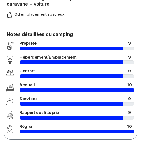
caravane + voiture
Gd emplacement spacieux
Notes détaillées du camping
Propreté
9
Hébergement/Emplacement
9
Confort
9
Accueil
10
Services
9
Rapport qualité/prix
9
Région
10