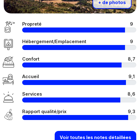
+ de photos
Propreté
9
Hébergement/Emplacement
9
Confort
8,7
Accueil
9,1
Services
8,6
Rapport qualité/prix
9,3
Voir toutes les notes détaillées