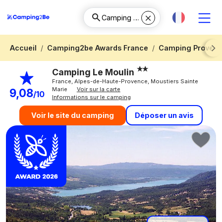
Accueil
Camping2be Awards France
Camping Provenc
Next
Camping Le Moulin
France, Alpes-de-Haute-Provence, Moustiers Sainte
Marie
Voir sur la carte
9,08
/10
Informations sur le camping
Déposer un avis
Voir le site du camping