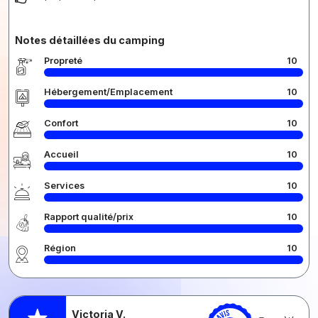
Notes détaillées du camping
Propreté
10
Hébergement/Emplacement
10
Confort
10
Accueil
10
Services
10
Rapport qualité/prix
10
Région
10
Victoria V.