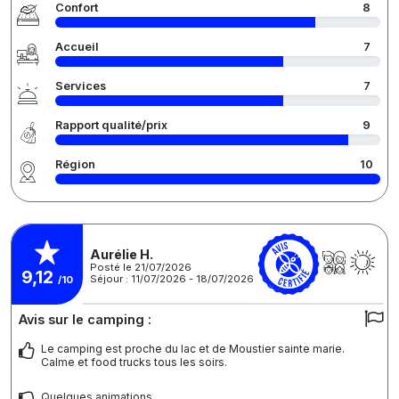
Confort
8
Accueil
7
Services
7
Rapport qualité/prix
9
Région
10
Aurélie H.
Posté le 21/07/2026
9,12
Séjour : 11/07/2026 - 18/07/2026
/10
Avis sur le camping :
Le camping est proche du lac et de Moustier sainte marie.
Calme et food trucks tous les soirs.
Quelques animations