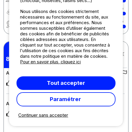
(chocolat, noisettes, raisins secs...)
Rapport qualité/prix
10
Nous utilisons des cookies strictement
nécessaires au fonctionnement du site, aux
Région
10
performances et aux préférences. Nous
sommes susceptibles d’utiliser également
des cookies afin de bénéficier de publicités
ciblées adressées aux utilisateurs. En
cliquant sur tout accepter, vous consentez à
William S.
l'utilisation de ces cookies aux fins décrites
Posté le 15/07/2026
dans notre politique en matière de cookies.
Séjour : 05/07/2026 -
8,88
/10
Pour en savoir plus, cliquez ici
12/07/2026
Avis sur le camping :
Tout accepter
Le cadre exceptionnel, la proximité des activités, Parfait!!!
Paramétrer
Avis sur l'hébergement : Lodge VIP sur pilotis
Esprit cabane dans les bois, les cigales, les oiseaux....
Continuer sans accepter
Genial!!!! Trés confortable!!!!