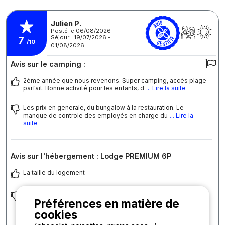
Julien P.
Posté le 06/08/2026
Séjour : 19/07/2026 -
7
/10
01/08/2026
Avis sur le camping :
2éme année que nous revenons. Super camping, accès plage
parfait. Bonne activité pour les enfants, d
... Lire la suite
Les prix en generale, du bungalow à la restauration. Le
manque de controle des employés en charge du
... Lire la
suite
Avis sur l'hébergement : Lodge PREMIUM 6P
La taille du logement
Les équipements listés dans l'inventaire mais non présent, la
Préférences en matière de
qualité des matelas bas de gamme et su
... Lire la suite
cookies