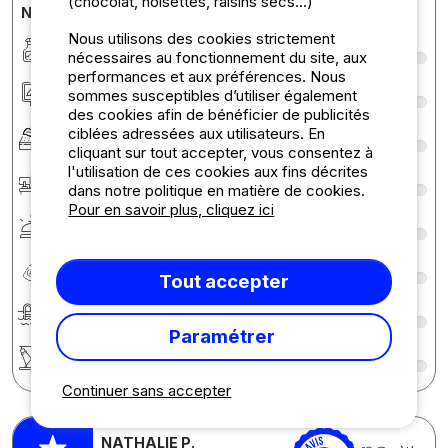
(chocolat, noisettes, raisins secs...)
Notes détaillées du camping
Nous utilisons des cookies strictement
Propreté
1
nécessaires au fonctionnement du site, aux
performances et aux préférences. Nous
Hébergement/Emplacement
8
sommes susceptibles d’utiliser également
des cookies afin de bénéficier de publicités
Confort
7
ciblées adressées aux utilisateurs. En
cliquant sur tout accepter, vous consentez à
l'utilisation de ces cookies aux fins décrites
Accueil
9
dans notre politique en matière de cookies.
Pour en savoir plus, cliquez ici
Services
8
Rapport qualité/prix
6
Tout accepter
Baignade
7
Paramétrer
Activités / Animations
8
Continuer sans accepter
NATHALIE P.