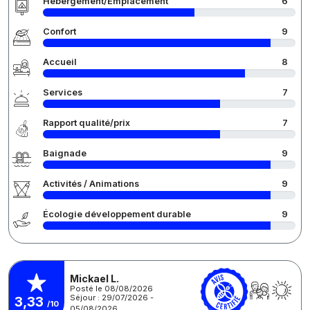
Hébergement/Emplacement
6
Confort
9
Accueil
8
Services
7
Rapport qualité/prix
7
Baignade
9
Activités / Animations
9
Écologie développement durable
9
Mickael L.
Posté le 08/08/2026
Séjour : 29/07/2026 -
3,33
/10
05/08/2026