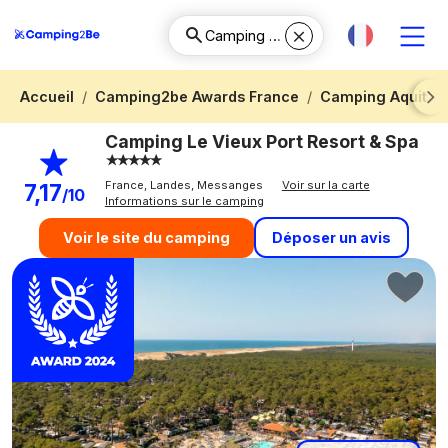
Accueil
Camping2be Awards France
Camping Aquitai
Next
Camping Le Vieux Port Resort & Spa
France, Landes, Messanges
Voir sur la carte
7,17
/10
Informations sur le camping
Déposer un avis
Voir le site du camping