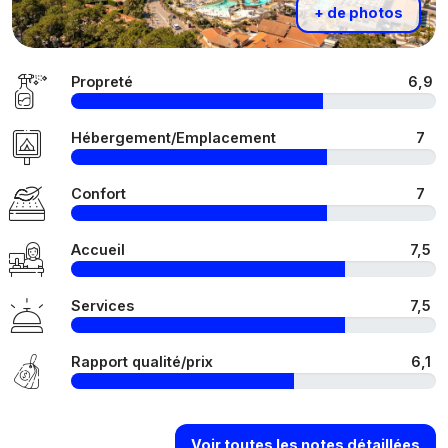
+ de photos
Propreté
6,9
Hébergement/Emplacement
7
Confort
7
Accueil
7,5
Services
7,5
Rapport qualité/prix
6,1
Voir toutes les notes détaillées