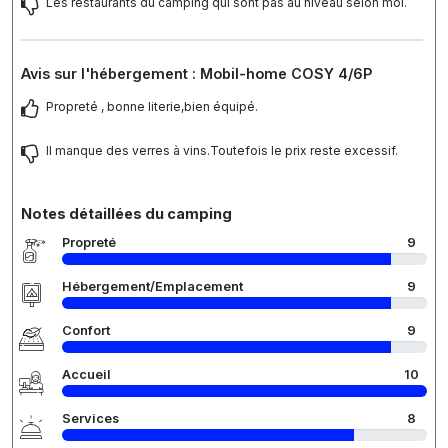
Les restaurants du camping qui sont pas au niveau selon moi.
Avis sur l'hébergement : Mobil-home COSY 4/6P
Propreté , bonne literie,bien équipé.
Il manque des verres à vins.Toutefois le prix reste excessif.
Notes détaillées du camping
Propreté
9
Hébergement/Emplacement
9
Confort
9
Accueil
10
Services
8