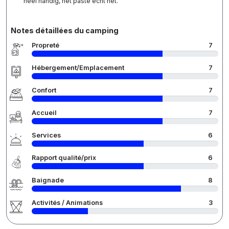
heel handig, het paste echt net.
Notes détaillées du camping
Propreté
7
Hébergement/Emplacement
7
Confort
7
Accueil
7
Services
6
Rapport qualité/prix
6
Baignade
8
Activités / Animations
3