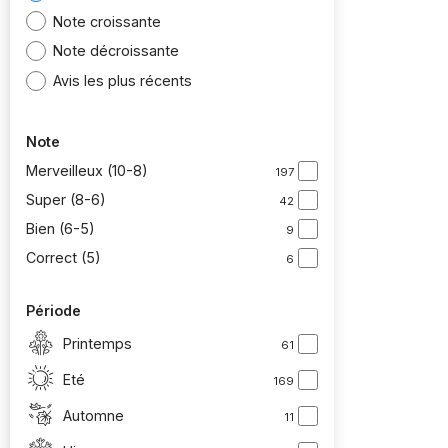
Note croissante
Note décroissante
Avis les plus récents
Note
Merveilleux (10-8)
197
Super (8-6)
42
Bien (6-5)
9
Correct (5)
6
Période
Printemps
61
Eté
169
Automne
11