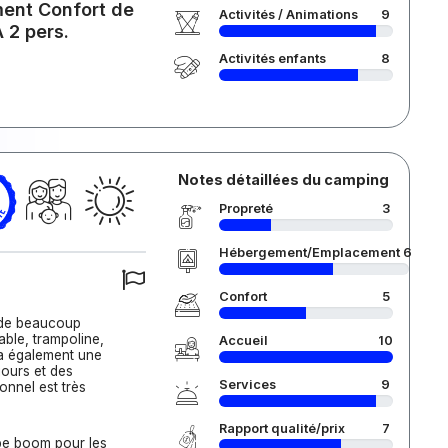
ment Confort de
Activités / Animations
9
A 2 pers.
Activités enfants
8
Notes détaillées du camping
Propreté
3
Hébergement/Emplacement
6
Confort
5
 de beaucoup
able, trampoline,
Accueil
10
 a également une
jours et des
Services
9
onnel est très
Rapport qualité/prix
7
be boom pour les