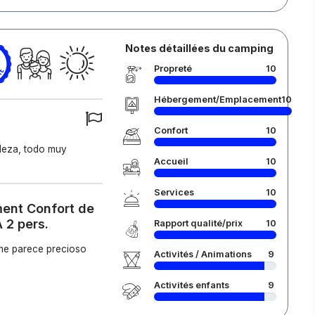
Notes détaillées du camping
Propreté
10
Hébergement/Emplacement
10
Confort
10
aleza, todo muy
Accueil
10
Services
10
ment Confort de
A 2 pers.
Rapport qualité/prix
10
 me parece precioso
Activités / Animations
9
Activités enfants
9