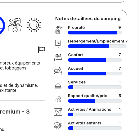
Notes détaillées du camping
Propreté
9
Hébergement/Emplacement
7
Confort
7
nombreux équipements
s et toboggans
Accueil
7
Services
1
s et de dynamisme.
xistante.
Rapport qualité/prix
5
Activités / Animations
1
Premium - 3
Activités enfants
1
nu.