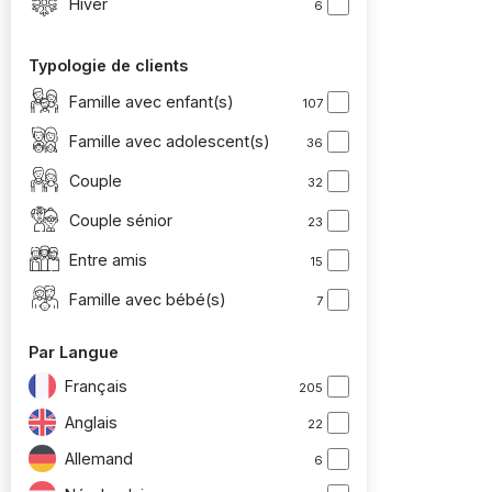
Hiver
6
Typologie de clients
Famille avec enfant(s)
107
Famille avec adolescent(s)
36
Couple
32
Couple sénior
23
Entre amis
15
Famille avec bébé(s)
7
Par Langue
Français
205
Anglais
22
Allemand
6