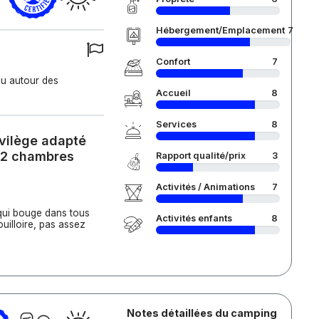
Hébergement/Emplacement
7
Confort
7
u autour des
Accueil
8
Services
8
ivilège adapté
- 2 chambres
Rapport qualité/prix
3
Activités / Animations
7
 qui bouge dans tous
Activités enfants
8
ouilloire, pas assez
Notes détaillées du camping