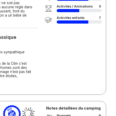
e ne soit pas
Activités / Animations
5
 a aucune règle dans
oussent, font du
’on a un bébé de
Activités enfants
7
assique
rès sympathique
 de la Clim c’est
lehomes sont des
énage n’est pas fait
re étoiles,
.
Notes détaillées du camping
Propreté
6