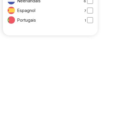
Néerlandais
6
Espagnol
7
Portugais
1