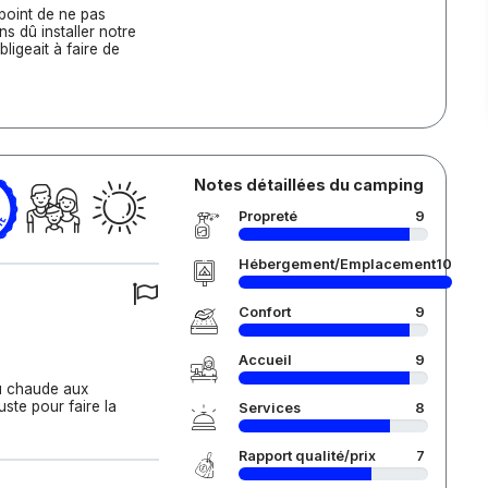
point de ne pas
ns dû installer notre
ligeait à faire de
Notes détaillées du camping
Propreté
9
Hébergement/Emplacement
10
Confort
9
Accueil
9
au chaude aux
uste pour faire la
Services
8
Rapport qualité/prix
7