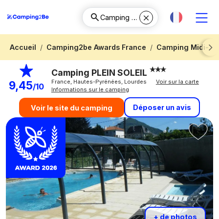
Accueil
Camping2be Awards France
Camping Midi-Py
Next
Camping PLEIN SOLEIL
France, Hautes-Pyrénées, Lourdes
Voir sur la carte
9,45
/10
Informations sur le camping
Déposer un avis
Voir le site du camping
+ de photos