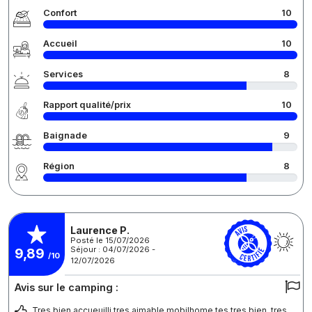
Confort
10
Accueil
10
Services
8
Rapport qualité/prix
10
Baignade
9
Région
8
Laurence P.
Posté le 15/07/2026
Séjour : 04/07/2026 -
9,89
/10
12/07/2026
Avis sur le camping :
Tres bien accueuilli tres aimable mobilhome tes tres bien..tres