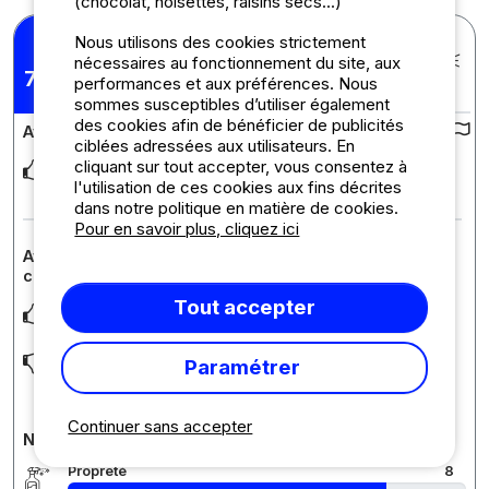
(chocolat, noisettes, raisins secs...)
Nous utilisons des cookies strictement
Philippe H.
Posté le 01/07/2026
nécessaires au fonctionnement du site, aux
Séjour : 25/06/2026 -
7,86
performances et aux préférences. Nous
/10
28/06/2026
sommes susceptibles d’utiliser également
des cookies afin de bénéficier de publicités
Avis sur le camping :
ciblées adressées aux utilisateurs. En
cliquant sur tout accepter, vous consentez à
Très bon accueil , emplacement pratique pour nous sur la
route de Tarbes
l'utilisation de ces cookies aux fins décrites
dans notre politique en matière de cookies.
Pour en savoir plus, cliquez ici
Avis sur l'hébergement : Chalet Malin Pont Espagne 2
chambres
Tout accepter
facile d'accès
Problème avec le lavabo de la salle de bain qui aurait besoin
Paramétrer
d'être débouché écoulement très lent.
Continuer sans accepter
Notes détaillées du camping
Propreté
8