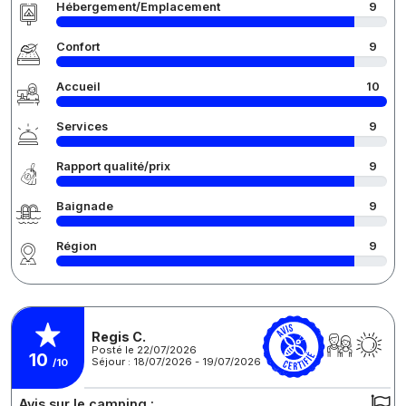
Hébergement/Emplacement
9
Confort
9
Accueil
10
Services
9
Rapport qualité/prix
9
Baignade
9
Région
9
Regis C.
Posté le 22/07/2026
10
Séjour : 18/07/2026 - 19/07/2026
/10
Avis sur le camping :