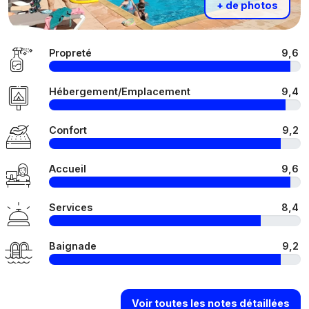
+ de photos
Propreté
9,6
Hébergement/Emplacement
9,4
Confort
9,2
Accueil
9,6
Services
8,4
Baignade
9,2
Voir toutes les notes détaillées