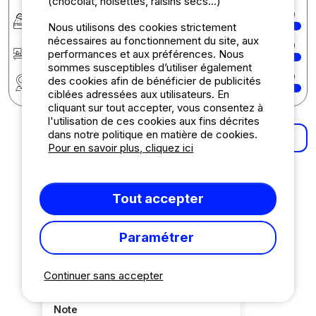
(chocolat, noisettes, raisins secs...)
Confort
10
Nous utilisons des cookies strictement
nécessaires au fonctionnement du site, aux
Accueil
10
performances et aux préférences. Nous
sommes susceptibles d’utiliser également
Région
10
des cookies afin de bénéficier de publicités
ciblées adressées aux utilisateurs. En
cliquant sur tout accepter, vous consentez à
l'utilisation de ces cookies aux fins décrites
dans notre politique en matière de cookies.
Plus de résultats
Pour en savoir plus, cliquez ici
Trier par
Tout accepter
Pertinence
Note croissante
Paramétrer
Note décroissante
Avis les plus récents
Continuer sans accepter
Note