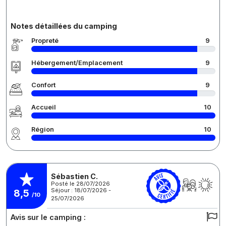
Notes détaillées du camping
Propreté
9
Hébergement/Emplacement
9
Confort
9
Accueil
10
Région
10
Sébastien C.
Posté le 28/07/2026
Séjour : 18/07/2026 -
8,5
/10
25/07/2026
Avis sur le camping :