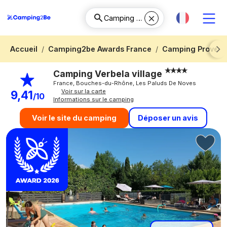
Accueil
Camping2be Awards France
Camping Provenc
Next
Camping Verbela village
France, Bouches-du-Rhône, Les Paluds De Noves
Voir sur la carte
9,41
/10
Informations sur le camping
Déposer un avis
Voir le site du camping