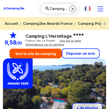
Accueil
Camping2be Awards France
Camping Provenc
Next
Camping L'Hermitage
France, Var, Le Pradet
Voir sur la carte
9,58
/10
Informations sur le camping
Déposer un avis
Voir le site du camping
+ de photos