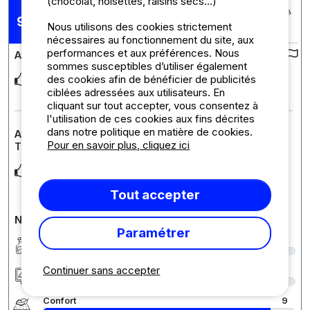
(chocolat, noisettes, raisins secs...)
Posté le 30/06/2026
Séjour : 19/06/2026 -
9,17
/10
Nous utilisons des cookies strictement
26/06/2026
nécessaires au fonctionnement du site, aux
performances et aux préférences. Nous
Avis sur le camping :
sommes susceptibles d’utiliser également
Super camping familial ds lequel on se sent tout de suite bien.
des cookies afin de bénéficier de publicités
Accueil chaleureux, Cédric reste à l
... Lire la suite
ciblées adressées aux utilisateurs. En
cliquant sur tout accepter, vous consentez à
l'utilisation de ces cookies aux fins décrites
dans notre politique en matière de cookies.
Avis sur l'hébergement : APPARTEMENT / 1 CHAMBRE /
Pour en savoir plus, cliquez ici
TV / CLIM / TERRASSE / RDC
Pas très grand mais suffisant pour 2. Au Pradet fin juin on vit
dehors sur la terrasse très ombragée
... Lire la suite
Tout accepter
Notes détaillées du camping
Paramétrer
Propreté
9
Continuer sans accepter
Hébergement/Emplacement
9
Confort
9