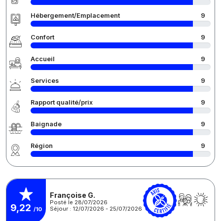
Hébergement/Emplacement
9
Confort
9
Accueil
9
Services
9
Rapport qualité/prix
9
Baignade
9
Région
9
Françoise G.
Posté le 28/07/2026
9,22
Séjour : 12/07/2026 - 25/07/2026
/10