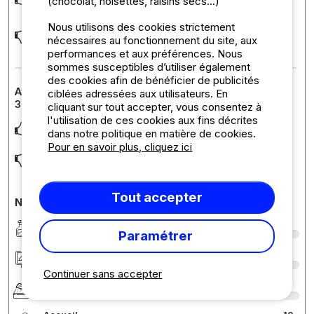
(chocolat, noisettes, raisins secs...)
autant à l'heure du réchauffement clima
... Lire la suite
Nous utilisons des cookies strictement
Couvrir les terrasses, mettre un digicode sur le portillon qui
nécessaires au fonctionnement du site, aux
mène à la plage
performances et aux préférences. Nous
sommes susceptibles d’utiliser également
des cookies afin de bénéficier de publicités
Avis sur l'hébergement : Mobil-home Confort environ
ciblées adressées aux utilisateurs. En
30 m²
cliquant sur tout accepter, vous consentez à
l'utilisation de ces cookies aux fins décrites
Espace suffisant
dans notre politique en matière de cookies.
Pour en savoir plus, cliquez ici
Un kit pour le ménage serait le bienvenu
Tout accepter
Notes détaillées du camping
Propreté
9
Paramétrer
Hébergement/Emplacement
1
Continuer sans accepter
Confort
4