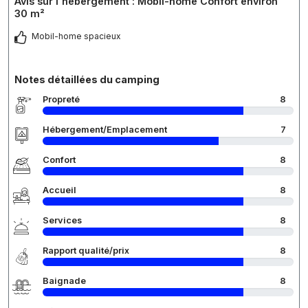
Avis sur l'hébergement : Mobil-home Confort environ
30 m²
Mobil-home spacieux
Notes détaillées du camping
Propreté
8
Hébergement/Emplacement
7
Confort
8
Accueil
8
Services
8
Rapport qualité/prix
8
Baignade
8