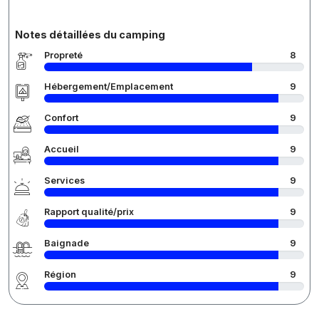
Notes détaillées du camping
Propreté
8
Hébergement/Emplacement
9
Confort
9
Accueil
9
Services
9
Rapport qualité/prix
9
Baignade
9
Région
9