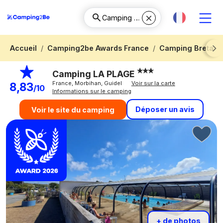
Accueil
Camping2be Awards France
Camping Bretag
Next
Camping LA PLAGE
France, Morbihan, Guidel
Voir sur la carte
8,83
/10
Informations sur le camping
Déposer un avis
Voir le site du camping
+ de photos