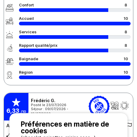
Confort
8
Accueil
10
Services
8
Rapport qualité/prix
8
Baignade
10
Région
10
Frédéric G.
Posté le 23/07/2026
Séjour : 09/07/2026 -
6,33
/10
18/07/2026
Préférences en matière de
Avis sur le camping :
cookies
L'accueil et la disponibilité du personnel est parfait, pour