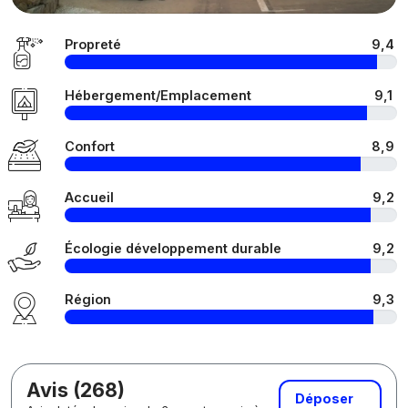
Propreté
9,4
Hébergement/Emplacement
9,1
Confort
8,9
Accueil
9,2
Écologie développement durable
9,2
Région
9,3
Avis (268)
Déposer