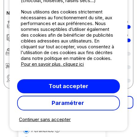
(chocolat, noisettes, raisins secs...)
Nous utilisons des cookies strictement
Notes détaillées du camping
nécessaires au fonctionnement du site, aux
Propreté
10
performances et aux préférences. Nous
sommes susceptibles d’utiliser également
des cookies afin de bénéficier de publicités
Hébergement/Emplacement
10
ciblées adressées aux utilisateurs. En
cliquant sur tout accepter, vous consentez à
Confort
9
l'utilisation de ces cookies aux fins décrites
dans notre politique en matière de cookies.
Accueil
9
Pour en savoir plus, cliquez ici
Région
9
Tout accepter
Paramétrer
Plus de résultats
Continuer sans accepter
Trier par
Pertinence