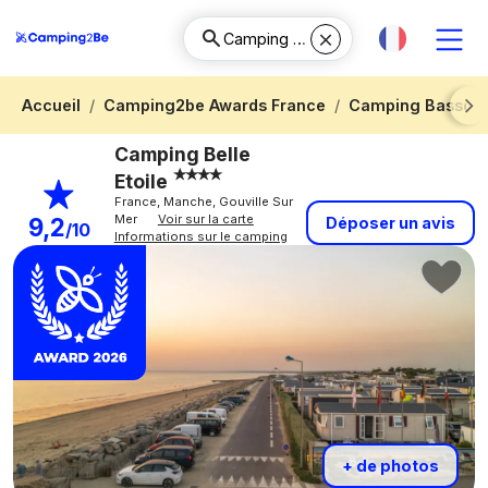
Accueil
Camping2be Awards France
Camping Basse-
Next
Camping Belle
Etoile
France, Manche, Gouville Sur
Mer
Voir sur la carte
9,2
Déposer un avis
/10
Informations sur le camping
+ de photos