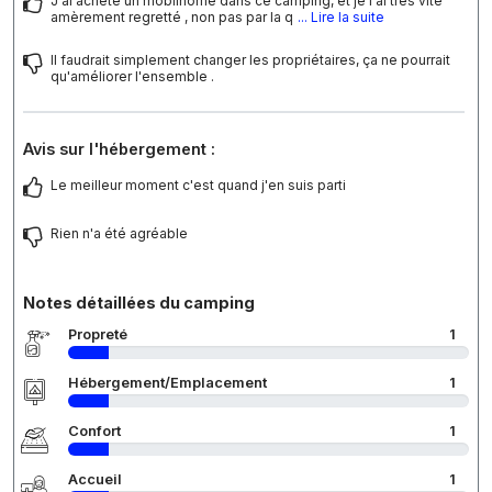
J'ai acheté un mobilhome dans ce camping, et je l'ai très vite
amèrement regretté , non pas par la q
... Lire la suite
Il faudrait simplement changer les propriétaires, ça ne pourrait
qu'améliorer l'ensemble .
Avis sur l'hébergement :
Le meilleur moment c'est quand j'en suis parti
Rien n'a été agréable
Notes détaillées du camping
Propreté
1
Hébergement/Emplacement
1
Confort
1
Accueil
1