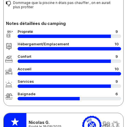
Dommage que la piscine n étais pas chauffer , on en aurait
plus profiter
Notes détaillées du camping
Propreté
9
Hébergement/Emplacement
10
Confort
9
Accueil
10
Services
9
Baignade
6
Nicolas G.
Posté le 18/08/2025