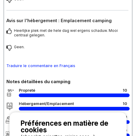
Avis sur l'hébergement : Emplacement camping
Heerlijke plek met de hele dag wel ergens schaduw. Mooi
centraal gelegen.
Geen.
Traduire le commentaire en Français
Notes détaillées du camping
Propreté
10
Hébergement/Emplacement
10
Confort
10
Préférences en matière de
cookies
Accueil
10