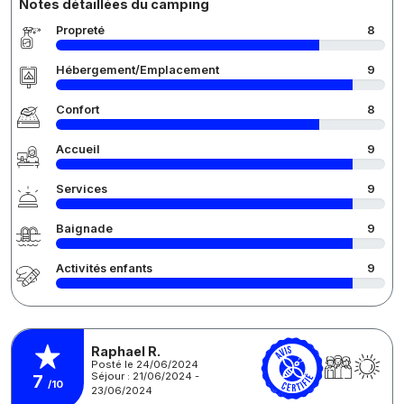
Notes détaillées du camping
Propreté
8
Hébergement/Emplacement
9
Confort
8
Accueil
9
Services
9
Baignade
9
Activités enfants
9
Raphael R.
Posté le 24/06/2024
Séjour : 21/06/2024 -
7
/10
23/06/2024