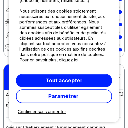
(chocolat, noisettes, raisins secs...)
Services
10
Nous utilisons des cookies strictement
nécessaires au fonctionnement du site, aux
Baignade
10
performances et aux préférences. Nous
sommes susceptibles d’utiliser également
des cookies afin de bénéficier de publicités
Restauration
10
ciblées adressées aux utilisateurs. En
cliquant sur tout accepter, vous consentez à
Activités enfants
10
l'utilisation de ces cookies aux fins décrites
dans notre politique en matière de cookies.
Pour en savoir plus, cliquez ici
Christophe C.
Posté le 04/08/2026
Séjour : 18/07/2026 -
Tout accepter
9
/10
01/08/2026
Avis sur le camping :
Paramétrer
Heel warme ontvangst. Leuk team. De camping wordt netjes
onderhouden en is goed georganiseerd. Veel
... Lire la suite
Continuer sans accepter
Avis sur l'hébergement : Emplacement camping