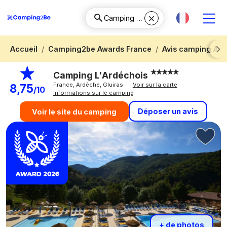
Accueil
Camping2be Awards France
Avis camping Ar
Next
Camping L'Ardéchois
France, Ardèche, Gluiras
Voir sur la carte
8,75
/10
Informations sur le camping
Déposer un avis
Voir le site du camping
+ de photos