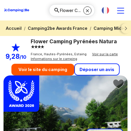
Accueil
Camping2be Awards France
Camping Midi-Py
Next
Flower Camping Pyrénées Natura
France, Hautes-Pyrénées, Estaing
Voir sur la carte
9,28
/10
Informations sur le camping
Déposer un avis
Voir le site du camping