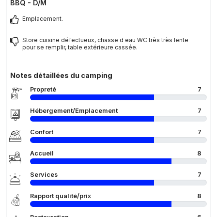
BBQ - D/M
Emplacement.
Store cuisine défectueux, chasse d eau WC très très lente
pour se remplir, table extérieure cassée.
Notes détaillées du camping
Propreté
7
Hébergement/Emplacement
7
Confort
7
Accueil
8
Services
7
Rapport qualité/prix
8