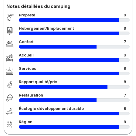
Notes détaillées du camping
Propreté
9
Hébergement/Emplacement
9
Confort
7
Accueil
9
Services
9
Rapport qualité/prix
8
Restauration
7
Écologie développement durable
9
Région
9