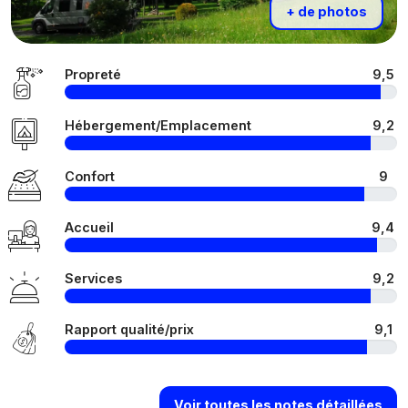
+ de photos
Propreté
9,5
Hébergement/Emplacement
9,2
Confort
9
Accueil
9,4
Services
9,2
Rapport qualité/prix
9,1
Voir toutes les notes détaillées