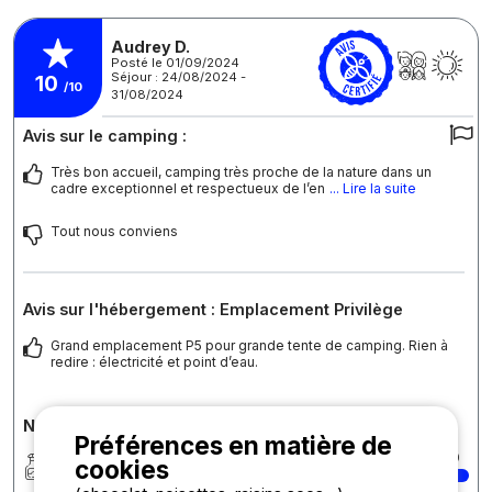
Audrey D.
Posté le 01/09/2024
Séjour : 24/08/2024 -
10
/10
31/08/2024
Avis sur le camping :
Très bon accueil, camping très proche de la nature dans un
cadre exceptionnel et respectueux de l’en
... Lire la suite
Tout nous conviens
Avis sur l'hébergement : Emplacement Privilège
Grand emplacement P5 pour grande tente de camping. Rien à
redire : électricité et point d’eau.
Notes détaillées du camping
Préférences en matière de
Propreté
10
cookies