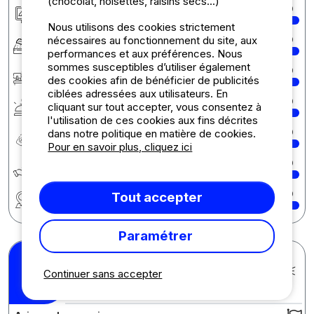
(chocolat, noisettes, raisins secs...)
Hébergement/Emplacement
10
Nous utilisons des cookies strictement
nécessaires au fonctionnement du site, aux
Confort
10
performances et aux préférences. Nous
sommes susceptibles d’utiliser également
Accueil
10
des cookies afin de bénéficier de publicités
ciblées adressées aux utilisateurs. En
Services
10
cliquant sur tout accepter, vous consentez à
l'utilisation de ces cookies aux fins décrites
dans notre politique en matière de cookies.
Rapport qualité/prix
10
Pour en savoir plus, cliquez ici
Écologie développement durable
10
Région
10
Tout accepter
Paramétrer
Olivier H.
Posté le 27/08/2024
Continuer sans accepter
Séjour : 20/08/2024 -
10
/10
23/08/2024